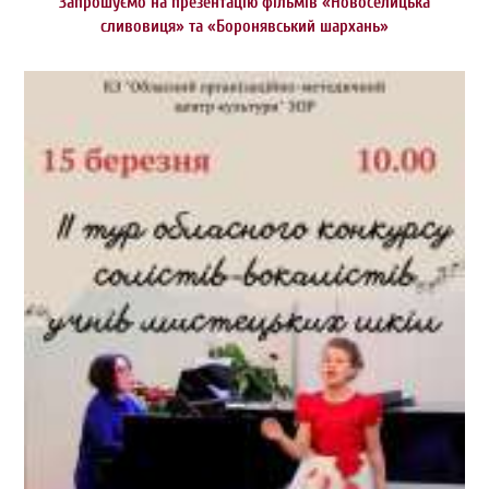
Запрошуємо на презентацію фільмів «Новоселицька
сливовиця» та «Боронявський шархань»