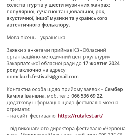
солістів і гуртів у шести музичних жанрах:
популярної, сучасної танцювальної, рок,
акустичної, іншої музики та українського
автентичного фольклору.
Мова пісень – українська.
Заявки з анкетами приймає КЗ «Обласний
організаційно-методичний центр культури»
Закарпатської обласної ради до
17 жовтня 2024
року включно
на адресу:
oomckuzh.festivals@gmail.com
Контактна особа щодо прийому заявок –
Сембер
Каміла Іванівна
, моб. тел.:
066 536 69 22.
Додаткову інформацію щодо фестивалю можна
отримати:
– на сайті фестивалю:
https://rutafest.art/
– від виконавчого директора фестивалю «Червона
рута» Мирослава Мельника, моб. тел.: 095 335 68