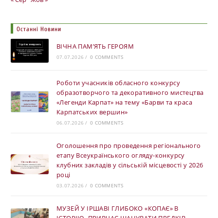
Останні Новини
ВІЧНА ПАМ’ЯТЬ ГЕРОЯМ
07.07.2026
/
0 COMMENTS
Роботи учасників обласного конкурсу
образотворчого та декоративного мистецтва
«Легенди Карпат» на тему «Барви та краса
Карпатських вершин»
06.07.2026
/
0 COMMENTS
Оголошення про проведення регіонального
етапу Всеукраїнського огляду-конкурсу
клубних закладів у сільській місцевості у 2026
році
03.07.2026
/
0 COMMENTS
МУЗЕЙ У ІРШАВІ ГЛИБОКО «КОПАЄ» В
ІСТОРІЮ, ПРИВЧАЄ ШАНУВАТИ ПРЕДКІВ,