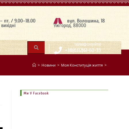
 – пт. / 9.00–18.00
вул. Волошина, 18
– вихідні
Ужгород, 88000
|
телефонуйте
+38(0312)61-60-33
>
Новини
>
Моя Конституція життя
>
Ми У Facebook