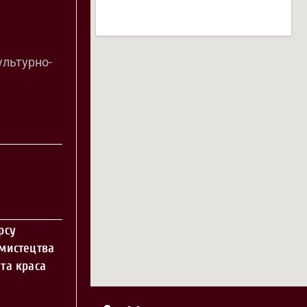
ультурно-
рсу
 мистецтва
та краса