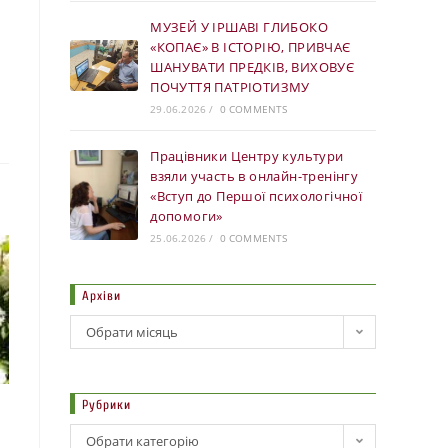
МУЗЕЙ У ІРШАВІ ГЛИБОКО
«КОПАЄ» В ІСТОРІЮ, ПРИВЧАЄ
ШАНУВАТИ ПРЕДКІВ, ВИХОВУЄ
ПОЧУТТЯ ПАТРІОТИЗМУ
29.06.2026
/
0 COMMENTS
Працівники Центру культури
взяли участь в онлайн-тренінгу
«Вступ до Першої психологічної
допомоги»
25.06.2026
/
0 COMMENTS
Архіви
Обрати місяць
Рубрики
Обрати категорію