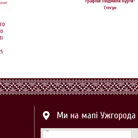
графіки Людмили Курти-
Стегун
ГО
ГО
ТІ
Ю
25
Ми на мапі Ужгорода