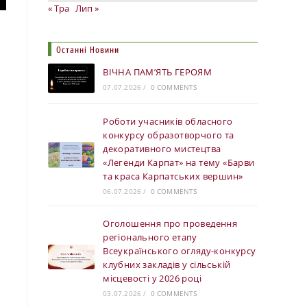
« Тра
Лип »
Останні Новини
ВІЧНА ПАМ’ЯТЬ ГЕРОЯМ
07.07.2026
/
0 COMMENTS
Роботи учасників обласного
конкурсу образотворчого та
декоративного мистецтва
«Легенди Карпат» на тему «Барви
та краса Карпатських вершин»
06.07.2026
/
0 COMMENTS
Оголошення про проведення
регіонального етапу
Всеукраїнського огляду-конкурсу
клубних закладів у сільській
місцевості у 2026 році
03.07.2026
/
0 COMMENTS