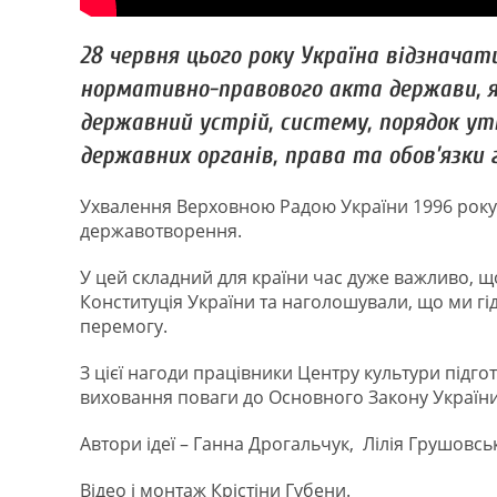
28 червня цього року Україна відзначат
нормативно-правового акта держави, як
державний устрій, систему, порядок утв
державних органів, права та обов’язки 
Ухвалення Верховною Радою України 1996 року
державотворення.
У цей складний для країни час дуже важливо, що
Конституція України та наголошували, що ми гі
перемогу.
З цієї нагоди працівники Центру культури підг
виховання поваги до Основного Закону України
Автори ідеї – Ганна Дрогальчук, Лілія Грушовсь
Відео і монтаж Крістіни Губени.