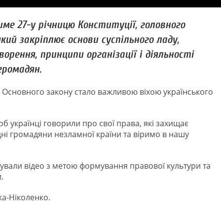
име 27-у річницю Конституції, головного
ий закріплює основи суспільного ладу,
орення, принципи організації і діяльності
громадян.
 Основного закону стало важливою віхою українського
б українці говорили про свої права, які захищає
дні громадяни незламної країни та віримо в нашу
отували відео з метою формування правової культури та
.
ка-Ніколенко.