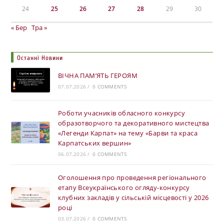
24
25
26
27
28
29
30
« Бер
Тра »
Останні Новини
ВІЧНА ПАМ’ЯТЬ ГЕРОЯМ
07.07.2026
/
0 COMMENTS
Роботи учасників обласного конкурсу
образотворчого та декоративного мистецтва
«Легенди Карпат» на тему «Барви та краса
Карпатських вершин»
06.07.2026
/
0 COMMENTS
Оголошення про проведення регіонального
етапу Всеукраїнського огляду-конкурсу
клубних закладів у сільській місцевості у 2026
році
03.07.2026
/
0 COMMENTS