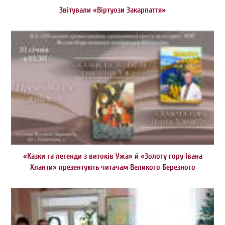
Звітували «Віртуози Закарпаття»
«Казки та легенди з витоків Ужа» й «Золоту гору Івана
Хланти» презентують читачам Великого Березного