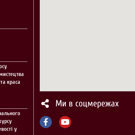
рсу
 мистецтва
та краса
Ми в соцмережах
нального
курсу
вості у