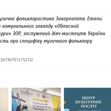
узична фольклористика Закарпаття. Етапи.
т комунального закладу «Обласний
ури» ЗОР, заслужений діяч мистецтв України
ість про специфіку музичного фольклору
/726736701215272/