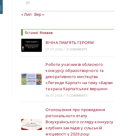
31
« Лип
Вер »
Останні Новини
ВІЧНА ПАМ’ЯТЬ ГЕРОЯМ
07.07.2026
/
0 COMMENTS
Роботи учасників обласного
конкурсу образотворчого та
декоративного мистецтва
«Легенди Карпат» на тему «Барви
та краса Карпатських вершин»
06.07.2026
/
0 COMMENTS
Оголошення про проведення
регіонального етапу
Всеукраїнського огляду-конкурсу
клубних закладів у сільській
місцевості у 2026 році