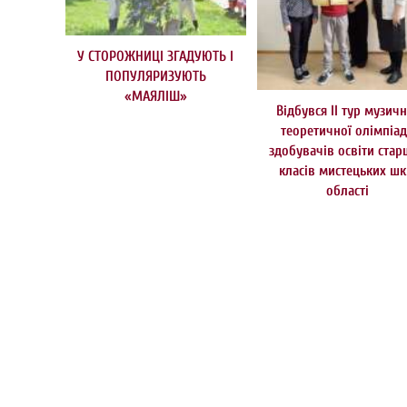
У СТОРОЖНИЦІ ЗГАДУЮТЬ І
ПОПУЛЯРИЗУЮТЬ
«МАЯЛІШ»
Відбувся ІІ тур музич
теоретичної олімпіа
здобувачів освіти ста
класів мистецьких шк
області