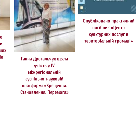
Опубліковано практичний
посібник «Центр
культурних послуг в
но-
територіальній громаді»
ди
рших
іл
Ганна Дрогальчук взяла
участь у IV
міжрегіональній
суспільно-науковій
платформі «Хрещення.
Становлення. Перемога»