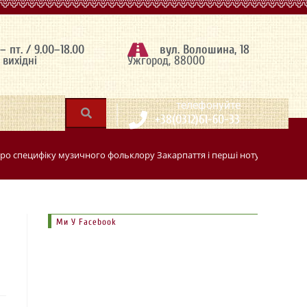
 – пт. / 9.00–18.00
вул. Волошина, 18
– вихідні
Ужгород, 88000
|
телефонуйте
+38(0312)61-60-33
ро специфіку музичного фольклору Закарпаття і перші нотування у руб
Ми У Facebook