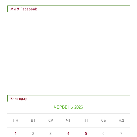
Ми У Facebook
Календар
ЧЕРВЕНЬ 2026
ПН
ВТ
СР
ЧТ
ПТ
СБ
НД
1
2
3
4
5
6
7