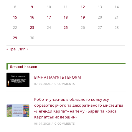
8
9
10
11
12
13
14
15
16
17
18
19
20
21
22
23
24
25
26
27
28
29
30
« Тра
Лип »
Останні Новини
ВІЧНА ПАМ’ЯТЬ ГЕРОЯМ
07.07.2026
/
0 COMMENTS
Роботи учасників обласного конкурсу
образотворчого та декоративного мистецтва
«Легенди Карпат» на тему «Барви та краса
Карпатських вершин»
06.07.2026
/
0 COMMENTS