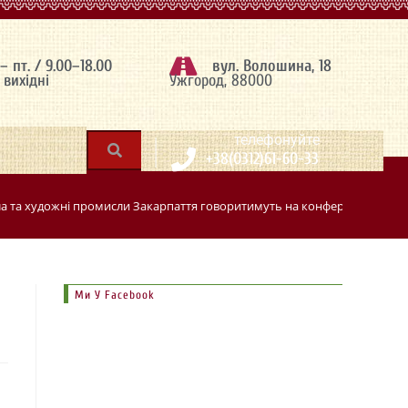
 – пт. / 9.00–18.00
вул. Волошина, 18
– вихідні
Ужгород, 88000
|
телефонуйте
+38(0312)61-60-33
а та художні промисли Закарпаття говоритимуть на конференції в Ужг
Ми У Facebook