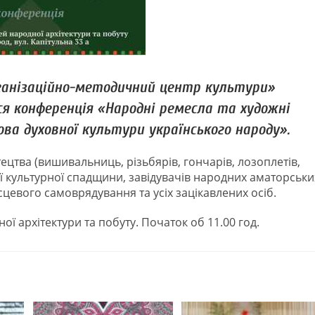
рганізаційно-методичний центр культури»
ся конференція «Народні ремесла та художні
а духовної культури українського народу».
цтва (вишивальниць, різьбярів, гончарів, лозоплетів,
ої культурної спадщини, завідувачів народних аматорськи
сцевого самоврядування та усіх зацікавлених осіб.
ої архітектури та побуту. Початок об 11.00 год.