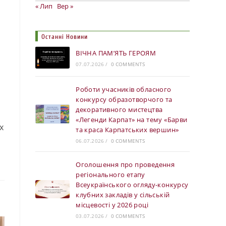
« Лип
Вер »
Останні Новини
ВІЧНА ПАМ’ЯТЬ ГЕРОЯМ
07.07.2026
/
0 COMMENTS
Роботи учасників обласного
конкурсу образотворчого та
декоративного мистецтва
«Легенди Карпат» на тему «Барви
х
та краса Карпатських вершин»
06.07.2026
/
0 COMMENTS
Оголошення про проведення
регіонального етапу
Всеукраїнського огляду-конкурсу
клубних закладів у сільській
місцевості у 2026 році
03.07.2026
/
0 COMMENTS