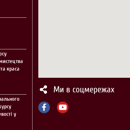
рсу
 мистецтва
та краса
Ми в соцмережах
нального
курсу
вості у