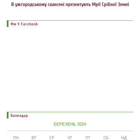
В ужгородському скансені презентують Мрії Срібної Землі
Ми У Facebook
Календар
БЕРЕЗЕНЬ 2024
ПН
ВТ
СР
ЧТ
ПТ
СБ
НД