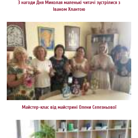
З нагоди Дня Миколая маленькі читачі зустрілися з
Іваном Хлантою
Майстер-клас від майстрині Олени Селезньової