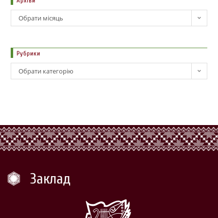
Архіви
Обрати місяць
Рубрики
Обрати категорію
Заклад