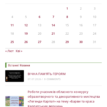
1
2
3
4
5
6
7
8
9
10
11
12
13
14
15
16
17
18
19
20
21
22
23
24
25
26
27
28
29
30
31
« Лют
Кві »
Останні Новини
ВІЧНА ПАМ’ЯТЬ ГЕРОЯМ
07.07.2026
/
0 COMMENTS
Роботи учасників обласного конкурсу
образотворчого та декоративного мистецтва
«Легенди Карпат» на тему «Барви та краса
Карпатських вершин»