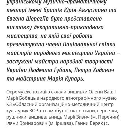
українському музично-драматичному
театрі імені братів Юрія-Августина та
Євгена Шерегіїв було представлено
виставку декоративно-прикладного
мистецтва, на якій свої роботи
презентували члени Національної спілки
майстрів народного мистецтва України –
заслужені майстри народної творчості
України Людмила Губаль, Петро Ходанич
та майстриня Марія Купарь.
Окрему експозицію склали вишивки Олени Ваш і
Марії Бобець з народного етнографічного музею
КЗ «Обласний організаційно-методичний центр
культури» ЗОР та самобутні скатертини, серветки,
рушники вишивальниць Марії Зизич (м. Перечин),
Іляни Войнарович (м. Іршава), Ганни Беряк (с.