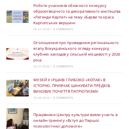
Роботи учасників обласного конкурсу
образотворчого та декоративного мистецтва
«Легенди Карпат» на тему «Барви та краса
Карпатських вершин»
06.07.2026
/
0 COMMENTS
Оголошення про проведення регіонального
етапу Всеукраїнського огляду-конкурсу
клубних закладів у сільській місцевості у 2026
році
03.07.2026
/
0 COMMENTS
МУЗЕЙ У ІРШАВІ ГЛИБОКО «КОПАЄ» В
ІСТОРІЮ, ПРИВЧАЄ ШАНУВАТИ ПРЕДКІВ,
ВИХОВУЄ ПОЧУТТЯ ПАТРІОТИЗМУ
29.06.2026
/
0 COMMENTS
Працівники Центру культури взяли участь в
онлайн-тренінгу «Вступ до Першої
психологічної допомоги»