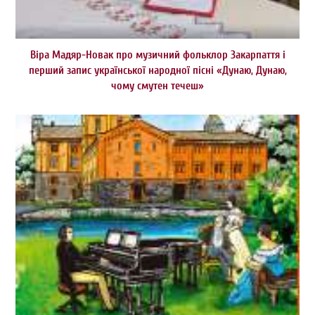
Віра Мадяр-Новак про музичний фольклор Закарпаття і
перший запис української народної пісні «Дунаю, Дунаю,
чому смутен течеш»