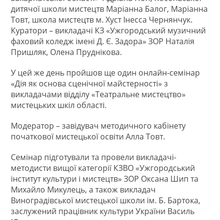
дитячої школи мистецтв Маріанна Балог, Маріанна
Товт, школа мистецтв м. Хуст Інесса Чернянчук.
Куратори – викладачі КЗ «Ужгородський музичний
фаховий коледж імені Д. Є. Задора» ЗОР Наталія
Пришляк, Олена Пруднікова.
У цей же день пройшов ще один онлайн-семінар
«Дія як основа сценічної майстерності» з
викладачами відділу «Театральне мистецтво»
мистецьких шкіл області.
Модератор – завідувач методичного кабінету
початкової мистецької освіти Алла Товт.
Семінар підготували та провели викладачі-
методисти вищої категорії КЗВО «Ужгородський
інститут культури і мистецтв» ЗОР Оксана Шип та
Михайло Микулець, а також викладач
Виноградівської мистецької школи ім. Б. Бартока,
заслужений працівник культури України Василь