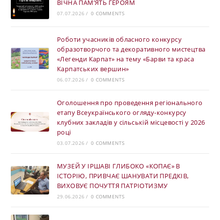
ВІЧНА ПАМ’ЯТЬ ГЕРОЯМ
07.07.2026
/
0 COMMENTS
Роботи учасників обласного конкурсу
образотворчого та декоративного мистецтва
«Легенди Карпат» на тему «Барви та краса
Карпатських вершин»
06.07.2026
/
0 COMMENTS
Оголошення про проведення регіонального
етапу Всеукраїнського огляду-конкурсу
клубних закладів у сільській місцевості у 2026
році
03.07.2026
/
0 COMMENTS
МУЗЕЙ У ІРШАВІ ГЛИБОКО «КОПАЄ» В
ІСТОРІЮ, ПРИВЧАЄ ШАНУВАТИ ПРЕДКІВ,
ВИХОВУЄ ПОЧУТТЯ ПАТРІОТИЗМУ
29.06.2026
/
0 COMMENTS