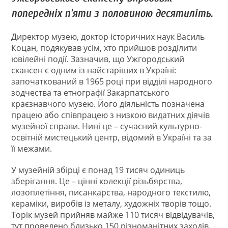
попередніх п’яти з половиною десятиліть.
Директор музею, доктор історичних наук Василь
Коцан, подякував усім, хто прийшов розділити
ювілейні події. Зазначив, що Ужгородський
скансен є одним із найстаріших в Україні:
започаткований в 1965 році при відділі народного
зодчества та етнографії Закарпатського
краєзнавчого музею. Його діяльність позначена
працею або співпрацею з низкою видатних діячів
музейної справи. Нині це – сучасний культурно-
освітній мистецький центр, відомий в Україні та за
її межами.
У музейній збірці є понад 19 тисяч одиниць
зберігання. Це – цінні колекції різьбярства,
лозоплетіння, писанкарства, народного текстилю,
кераміки, виробів із металу, художніх творів тощо.
Торік музей прийняв майже 110 тисяч відвідувачів,
тут проведено близько 150 різноманітних заходів.