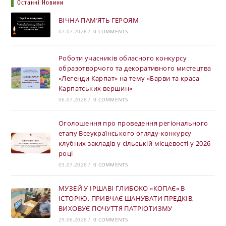
Останні Новини
ВІЧНА ПАМ’ЯТЬ ГЕРОЯМ
07.07.2026
/
0 COMMENTS
Роботи учасників обласного конкурсу
образотворчого та декоративного мистецтва
«Легенди Карпат» на тему «Барви та краса
Карпатських вершин»
06.07.2026
/
0 COMMENTS
Оголошення про проведення регіонального
етапу Всеукраїнського огляду-конкурсу
клубних закладів у сільській місцевості у 2026
році
03.07.2026
/
0 COMMENTS
МУЗЕЙ У ІРШАВІ ГЛИБОКО «КОПАЄ» В
ІСТОРІЮ, ПРИВЧАЄ ШАНУВАТИ ПРЕДКІВ,
ВИХОВУЄ ПОЧУТТЯ ПАТРІОТИЗМУ
29.06.2026
/
0 COMMENTS