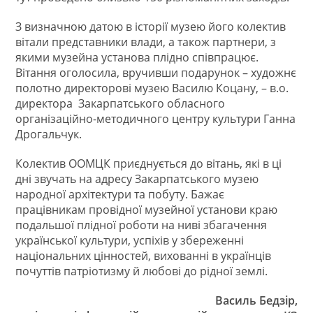
З визначною датою в історії музею його колектив
вітали представники влади, а також партнери, з
якими музейна установа плідно співпрацює.
Вітання оголосила, вручивши подарунок – художнє
полотно директорові музею Василю Коцану, – в.о.
директора Закарпатського обласного
організаційно-методичного центру культури Ганна
Дрогальчук.
Колектив ООМЦК приєднується до вітань, які в ці
дні звучать на адресу Закарпатського музею
народної архітектури та побуту. Бажає
працівникам провідної музейної установи краю
подальшої плідної роботи на ниві збагачення
української культури, успіхів у збереженні
національних цінностей, вихованні в українців
почуттів патріотизму й любові до рідної землі.
Василь Бедзір,