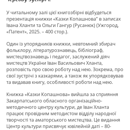
У читальному залі цієї книгозбірні відбудеться
презентація книжки «Казки Копашнова” в записах
Івана Хланти та Ольги Гангур (Русанюк) (Ужгород,
«Патент», 2025. – 400 стор.).
Один із упорядників книжки, невтомний збирач
фольклору, літературознавець, бібліограф,
мистецтвознавець і педагог, заслужений діяч
мистецтв України Іван Васильович Хланта,
розповість про свою роботу над нею. Зокрема, про
свої зустрічі з казкарями, а також як упорядковував
та видавав книгу, особливості роботи над нею.
Книжка «Казки Копашнова» вийшла за сприяння
Закарпатського обласного організаційно-
методичного центру культури, де Іван Хланта
працює провідним методистом відділу народної
творчості та аматорського мистецтва. Це видання
Центр культури присвячує ювілейній даті – 80-