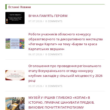
Останні Новини
ВІЧНА ПАМ’ЯТЬ ГЕРОЯМ
07.07.2026
/
0 COMMENTS
Роботи учасників обласного конкурсу
образотворчого та декоративного мистецтва
«Легенди Карпат» на тему «Барви та краса
Карпатських вершин»
06.07.2026
/
0 COMMENTS
Оголошення про проведення регіонального
етапу Всеукраїнського огляду-конкурсу
клубних закладів у сільській місцевості у 2026
році
03.07.2026
/
0 COMMENTS
МУЗЕЙ У ІРШАВІ ГЛИБОКО «КОПАЄ» В
ІСТОРІЮ, ПРИВЧАЄ ШАНУВАТИ ПРЕДКІВ,
ВИХОВУЄ ПОЧУТТЯ ПАТРІОТИЗМУ