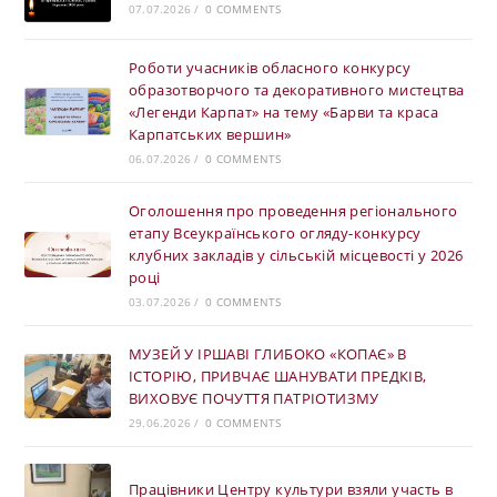
07.07.2026
/
0 COMMENTS
Роботи учасників обласного конкурсу
образотворчого та декоративного мистецтва
«Легенди Карпат» на тему «Барви та краса
Карпатських вершин»
06.07.2026
/
0 COMMENTS
Оголошення про проведення регіонального
етапу Всеукраїнського огляду-конкурсу
клубних закладів у сільській місцевості у 2026
році
03.07.2026
/
0 COMMENTS
МУЗЕЙ У ІРШАВІ ГЛИБОКО «КОПАЄ» В
ІСТОРІЮ, ПРИВЧАЄ ШАНУВАТИ ПРЕДКІВ,
ВИХОВУЄ ПОЧУТТЯ ПАТРІОТИЗМУ
29.06.2026
/
0 COMMENTS
Працівники Центру культури взяли участь в