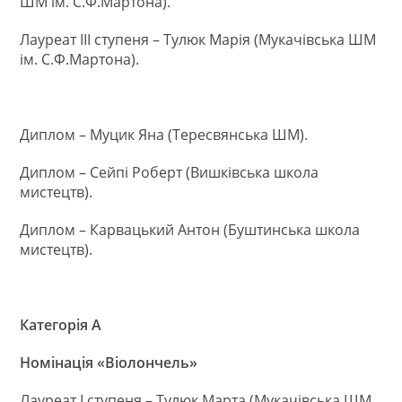
ШМ ім. С.Ф.Мартона).
Лауреат ІІІ ступеня – Тулюк Марія (Мукачівська ШМ
ім. С.Ф.Мартона).
Диплом – Муцик Яна (Тересвянська ШМ).
Диплом – Сейпі Роберт (Вишківська школа
мистецтв).
Диплом – Карвацький Антон (Буштинська школа
мистецтв).
Категорія А
Номінація «Віолончель»
Лауреат І ступеня – Тулюк Марта (Мукачівська ШМ