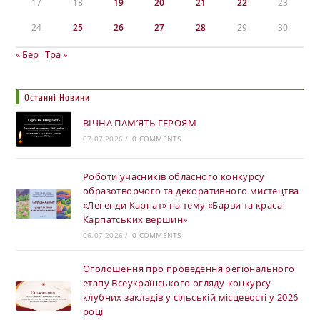
17
18
19
20
21
22
23
24
25
26
27
28
29
30
« Бер
Тра »
Останні Новини
ВІЧНА ПАМ’ЯТЬ ГЕРОЯМ
07.07.2026
/
0 COMMENTS
Роботи учасників обласного конкурсу
образотворчого та декоративного мистецтва
«Легенди Карпат» на тему «Барви та краса
Карпатських вершин»
06.07.2026
/
0 COMMENTS
Оголошення про проведення регіонального
етапу Всеукраїнського огляду-конкурсу
клубних закладів у сільській місцевості у 2026
році