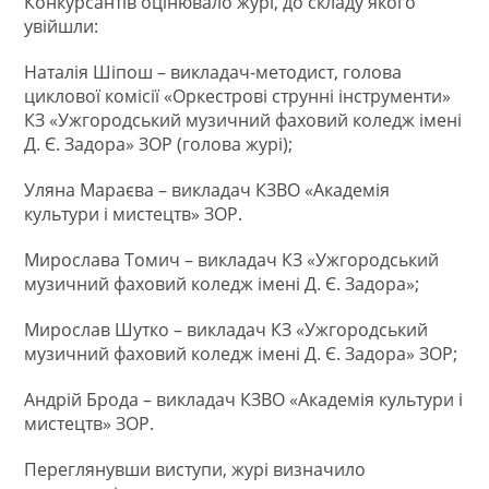
Конкурсантів оцінювало журі, до складу якого
увійшли:
Наталія Шіпош – викладач-методист, голова
циклової комісії «Оркестрові струнні інструменти»
КЗ «Ужгородський музичний фаховий коледж імені
Д. Є. Задора» ЗОР (голова журі);
Уляна Мараєва – викладач КЗВО «Академія
культури і мистецтв» ЗОР.
Мирослава Томич – викладач КЗ «Ужгородський
музичний фаховий коледж імені Д. Є. Задора»;
Мирослав Шутко – викладач КЗ «Ужгородський
музичний фаховий коледж імені Д. Є. Задора» ЗОР;
Андрій Брода – викладач КЗВО «Академія культури і
мистецтв» ЗОР.
Переглянувши виступи, журі визначило