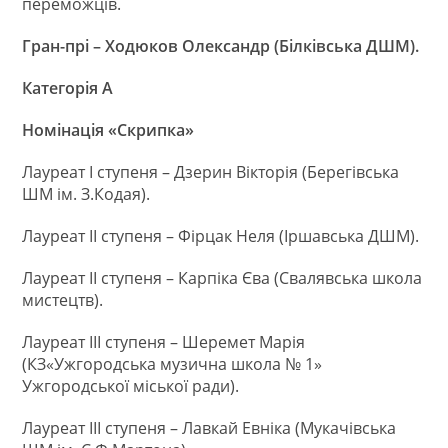
переможців.
Гран-прі – Ходюков Олександр (Білківська ДШМ).
Категорія А
Номінація «Скрипка»
Лауреат І ступеня – Дзерин Вікторія (Берегівська
ШМ ім. З.Кодая).
Лауреат ІІ ступеня – Фірцак Неля (Іршавська ДШМ).
Лауреат ІІ ступеня – Карпіка Єва (Свалявська школа
мистецтв).
Лауреат ІІІ ступеня – Шеремет Марія
(КЗ«Ужгородська музична школа № 1»
Ужгородської міської ради).
Лауреат ІІІ ступеня – Лавкай Евніка (Мукачівська