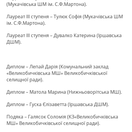
(Мукачівська ШМ ім. С.Ф.Мартона).
Лауреат ІІІ ступеня – Тулюк Софія (Мукачівська ШМ
ім. С.Ф.Мартона).
Лауреат ІІІ ступеня – Дувалко Катерина (Іршавська
ДШМ).
Диплом – Лепай Дарія (Комунальний заклад
«Великобичківська МШ» Великобичківської
селищної ради).
Диплом – Матола Марина (Нижньоворітська МШ).
Диплом – Гуска Єлізаветта (Іршавська ДШМ).
Подяка – Галясок Соломія (КЗ«Великобичківська
МШ» Великобичківської селищної ради).