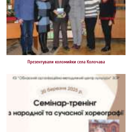
Презентували коломийки села Колочава