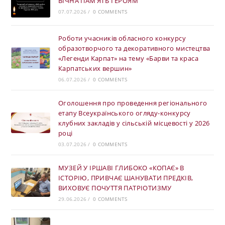
ВІЧНА ПАМ’ЯТЬ ГЕРОЯМ
07.07.2026
/
0 COMMENTS
Роботи учасників обласного конкурсу
образотворчого та декоративного мистецтва
«Легенди Карпат» на тему «Барви та краса
Карпатських вершин»
06.07.2026
/
0 COMMENTS
Оголошення про проведення регіонального
етапу Всеукраїнського огляду-конкурсу
клубних закладів у сільській місцевості у 2026
році
03.07.2026
/
0 COMMENTS
МУЗЕЙ У ІРШАВІ ГЛИБОКО «КОПАЄ» В
ІСТОРІЮ, ПРИВЧАЄ ШАНУВАТИ ПРЕДКІВ,
ВИХОВУЄ ПОЧУТТЯ ПАТРІОТИЗМУ
29.06.2026
/
0 COMMENTS