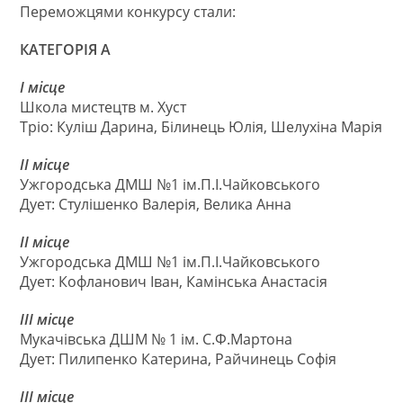
Переможцями конкурсу стали:
КАТЕГОРІЯ А
І місце
Школа мистецтв м. Хуст
Тріо: Куліш Дарина, Білинець Юлія, Шелухіна Марія
ІІ місце
Ужгородська ДМШ №1 ім.П.І.Чайковського
Дует: Стулішенко Валерія, Велика Анна
ІІ місце
Ужгородська ДМШ №1 ім.П.І.Чайковського
Дует: Кофланович Іван, Камінська Анастасія
ІІІ місце
Мукачівська ДШМ № 1 ім. С.Ф.Мартона
Дует: Пилипенко Катерина, Райчинець Софія
ІІІ місце