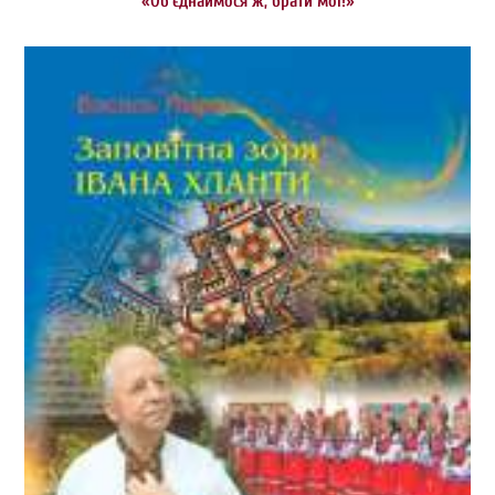
«Об’єднаймося ж, брати мої!»