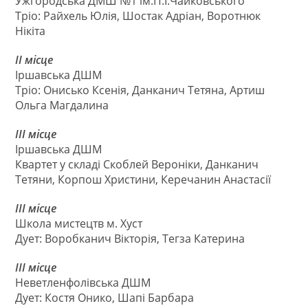
Ужгородська ДМШ №1 ім.П.І.Чайковського
Тріо: Райхель Юлія, Шостак Адріан, Воротнюк
Нікіта
ІІ місце
Іршавська ДШМ
Тріо: Онисько Ксенія, Данканич Тетяна, Артиш
Ольга Магдалина
ІІІ місце
Іршавська ДШМ
Квартет у складі Скоблей Вероніки, Данканич
Тетяни, Корпош Христини, Керечанин Анастасії
ІІІ місце
Школа мистецтв м. Хуст
Дует: Воробканич Вікторія, Тегза Катерина
ІІІ місце
Неветленфолівська ДШМ
Дует: Костя Онико, Шапі Барбара