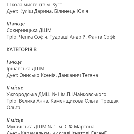
Школа мистецтв м. Хуст
Дует: Куліш Дарина, Білинець Юлія
ІІІ місце
Сокирницька ДШМ
Тріо: Чепка Софія, Тудовші Андрій, Фанта Софія
КАТЕГОРІЯ В
І місце
Іршавська ДШМ
Дует: Онисько Ксенія, Данканич Тетяна
ІІ місце
Ужгородська ДМШ №1 ім.П.І.Чайковського
Тріо: Велика Анна, Каменщикова Ольга, Трещак
Ольга
ІІ місце
Мукачіська ДШМ № 1 ім. С.Ф.Мартона
Дует «Карамельки» у складі Ігнатолі Євгенії,