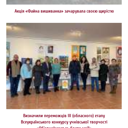
Акція «Файна вишиванка» зачарувала своєю щирістю
Визначили переможців III (обласного) етапу
Всеукраїнського конкурсу учнівської творчості