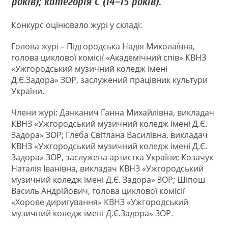
років); категорія С (14–15 років).
Конкурс оцінювало журі у складі:
Голова журі – Підгородська Надія Миколаївна,
голова циклової комісії «Академічний спів» КВНЗ
«Ужгородський музичний коледж імені
Д.Є.Задора» ЗОР, заслужений працівник культури
України.
Члени журі: Данканич Ганна Михайлівна, викладач
КВНЗ «Ужгородський музичний коледж імені Д.Є.
Задора» ЗОР; Глеба Світлана Василівна, викладач
КВНЗ «Ужгородський музичний коледж імені Д.Є.
Задора» ЗОР, заслужена артистка України; Козачук
Наталія Іванівна, викладач КВНЗ «Ужгородський
музичний коледж імені Д.Є. Задора» ЗОР; Шіпош
Василь Андрійович, голова циклової комісії
«Хорове диригування» КВНЗ «Ужгородський
музичний коледж імені Д.Є.Задора» ЗОР.