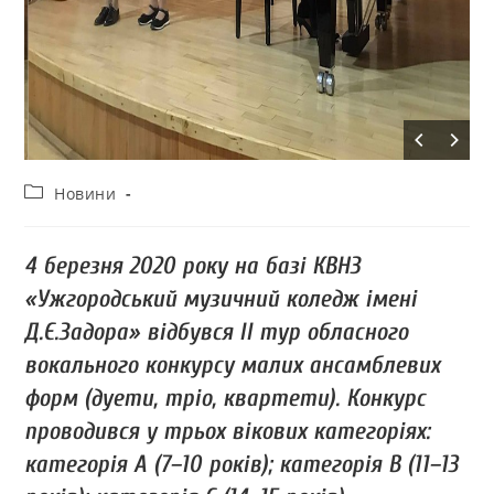
Новини
4 березня 2020 року на базі КВНЗ
«Ужгородський музичний коледж імені
Д.Є.Задора» відбувся ІІ тур обласного
вокального конкурсу малих ансамблевих
форм (дуети, тріо, квартети). Конкурс
проводився у трьох вікових категоріях:
категорія А (7–10 років); категорія В (11–13