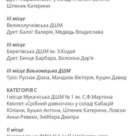
Шпеник Катерини
ІІІ місце
Великолучківська ДШМ
Дует: Балог Валерія, Медвідь Владислава
ІІІ місце
Берегівська ДШМ ім. З.Кодая
Дует: Бенце Барбара, Волохіна Дар’я
ІІІ місце Вільховецька ДШМ
Тріо: Руснак Діана, Мандзюк Вікторія, Куцин Давид
КАТЕГОРІЯ С
І місце Мукачіська ДШМ № 1 ім. С.Ф.Мартона
Квінтет «Срібний дзвіночок» у складі Кабацій
Юліани, Бушко Антона, Шпеник Катерини, Ловски
Анни-Ревеки, Зийбера Дмитра
ІІ місце