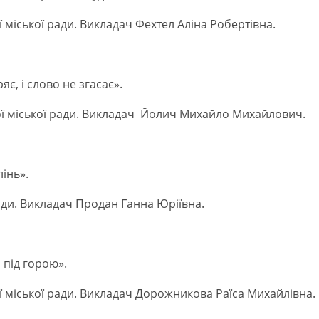
 міської ради. Викладач Фехтел Аліна Робертівна.
яє, і слово не згасає».
ї міської ради. Викладач Йолич Михайло Михайлович.
інь».
ради. Викладач Продан Ганна Юріївна.
я під горою».
ї міської ради. Викладач Дорожникова Раїса Михайлівна.