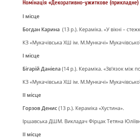
Номінація «Декоративно-ужиткове (прикладне)
І місце
Богдан Карина
(13 р.). Кераміка. «У вікні – стеж
КЗ «Мукачівська ХШ ім. М.Мункачі» Мукачівської
І місце
Бігарій Даніела
(14 р.). Кераміка. «Зв’язок між 
КЗ «Мукачівська ХШ ім. М.Мункачі» Мукачівської
ІІ місце
Горзов Денис
(13 р.). Кераміка «Хустина».
Іршавська ДШМ. Викладач Фірцак Тетяна Юліївн
ІІ місце