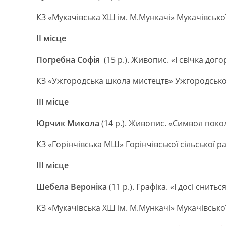
КЗ «Мукачівська ХШ ім. М.Мункачі» Мукачівської
ІІ місце
Погребна Софія
(15 р.). Живопис. «І свічка догор
КЗ «Ужгородська школа мистецтв» Ужгородсько
ІІІ місце
Юрчик Микола
(14 р.). Живопис. «Символ покол
КЗ «Горінчівська МШ» Горінчівської сільської 
ІІІ місце
Шебела Вероніка
(11 р.). Графіка. «І досі снитьс
КЗ «Мукачівська ХШ ім. М.Мункачі» Мукачівсько