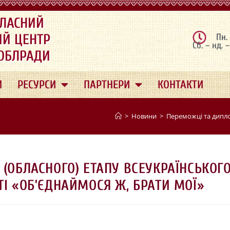
ЛАСНИЙ
ИЙ ЦЕНТР
Пн.
Сб. – нд. 
 ОБЛРАДИ
И
РЕСУРСИ
ПАРТНЕРИ
КОНТАКТИ
>
Новини
>
Переможці та дипло
 (ОБЛАСНОГО) ЕТАПУ ВСЕУКРАЇНСЬКОГ
ТІ «ОБ’ЄДНАЙМОСЯ Ж, БРАТИ МОЇ»