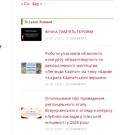
« Січ
Бер »
Останні Новини
ВІЧНА ПАМ’ЯТЬ ГЕРОЯМ
07.07.2026
/
0 COMMENTS
у
Роботи учасників обласного
конкурсу образотворчого та
декоративного мистецтва
«Легенди Карпат» на тему «Барви
та краса Карпатських вершин»
06.07.2026
/
0 COMMENTS
Оголошення про проведення
регіонального етапу
Всеукраїнського огляду-конкурсу
клубних закладів у сільській
місцевості у 2026 році
03.07.2026
/
0 COMMENTS