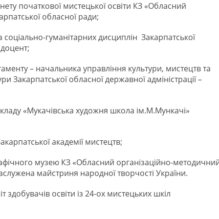
нету початкової мистецької освіти КЗ «Обласний
арпатської обласної ради;
та соціально-гуманітарних дисциплін Закарпатської
 доцент;
аменту – начальника управління культури, мистецтв та
и Закарпатської обласної державної адміністрації –
кладу «Мукачівська художня школа ім.М.Мункачі»
акарпатської академії мистецтв;
графічного музею КЗ «Обласний організаційно-методични
заслужена майстриня народної творчості України.
т здобувачів освіти із 24-ох мистецьких шкіл