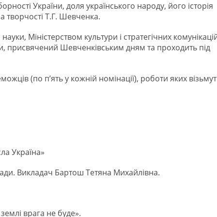
орності України, доля українського народу, його історія
а творчості Т.Г. Шевченка.
 науки, Міністерством культури і стратегічних комунікаці
аїни, присвячений Шевченківським дням та проходить під
ожців (по п’ять у кожній номінації), роботи яких візьмут
сла Україна»
ради. Викладач Бартош Тетяна Михайлівна.
 землі врага не буде».