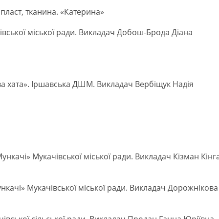
опласт, тканина. «Катерина»
івської міської ради. Викладач Добош-Брода Діана
сова хата». Іршавська ДШМ. Викладач Вербіщук Надія
Мункачі» Мукачівської міської ради. Викладач Кізман Кінг
ункачі» Мукачівської міської ради. Викладач Дорожнікова