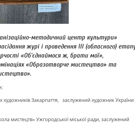
рганізаційно-методичний центр культури»
асідання журі і проведення ІІІ (обласного) етап
орчості «Об’єднаймося ж, брати мої»,
номінаціях «Образотворче мистецтво» та
истецтво».
и:
их художників Закарпаття, заслужений художник України
кола мистецтв» Ужгородської міської ради, заслужений