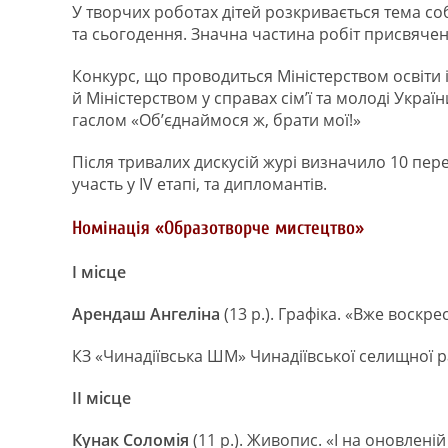
У творчих роботах дітей розкривається тема соб
та сьогодення. Значна частина робіт присвячен
Конкурс, що проводиться Міністерством освіти і
й Міністерством у справах сім’ї та молоді Укр
гаслом «Об’єднаймося ж, брати мої!»
Після тривалих дискусій журі визначило 10 перем
участь у ІV етапі, та дипломантів.
Номінація «Образотворче мистецтво»
І місце
Арендаш Ангеліна
(13 р.). Графіка. «Вже воскре
КЗ «Чинадіївська ШМ» Чинадіївської селищної 
ІІ місце
Кунак Соломія
(11 р.). Живопис. «І на оновленій