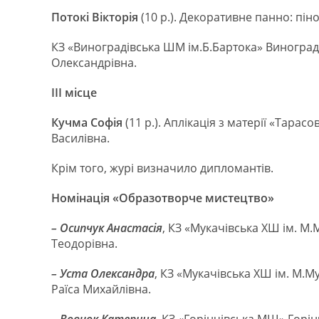
Потокі Вікторія
(10 р.). Декоративне панно: пін
КЗ «Виноградівська ШМ ім.Б.Бартока» Виноград
Олександрівна.
ІІІ місце
Кучма Софія
(11 р.). Аплікація з матерії «Тара
Василівна.
Крім того, журі визначило дипломантів.
Номінація «Образотворче мистецтво»
– Осипчук Анастасія
, КЗ «Мукачівська ХШ ім. М.
Теодорівна.
– Уста Олександра
, КЗ «Мукачівська ХШ ім. М.М
Раїса Михайлівна.