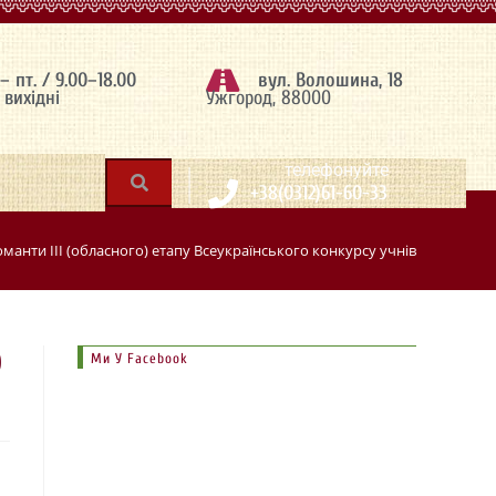
 – пт. / 9.00–18.00
вул. Волошина, 18
– вихідні
Ужгород, 88000
|
телефонуйте
+38(0312)61-60-33
манти ІІІ (обласного) етапу Всеукраїнського конкурсу учнівської творч
О
Ми У Facebook