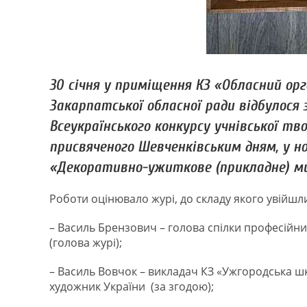
30 січня у приміщення КЗ «Обласний о
Закарпатської обласної ради відбулося з
Всеукраїнського конкурсу учнівської тв
присвяченого Шевченківським дням, у 
«Декоративно-ужиткове (прикладне) м
Роботи оцінювало журі, до складу якого увійшл
– Василь Брензович – голова спілки професійн
(голова журі);
– Василь Вовчок – викладач КЗ «Ужгородська ш
художник України (за згодою);