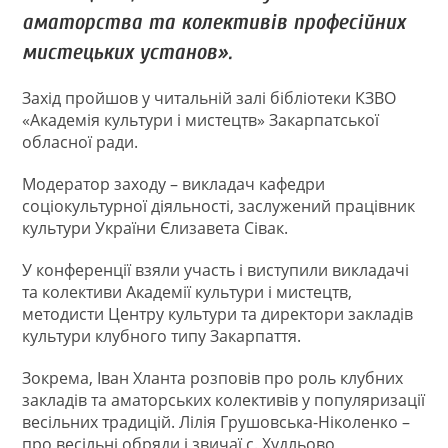
аматорства та колективів професійних
мистецьких установ».
Захід пройшов у читальній залі бібліотеки КЗВО
«Академія культури і мистецтв» Закарпатської
обласної ради.
Модератор заходу – викладач кафедри
соціокультурної діяльності, заслужений працівник
культури України Єлизавета Сівак.
У конференції взяли участь і виступили викладачі
та колективи Академії культури і мистецтв,
методисти Центру культури та директори закладів
культури клубного типу Закарпаття.
Зокрема, Іван Хланта розповів про роль клубних
закладів та аматорських колективів у популяризації
весільних традицій. Лілія Грушовська-Ніколенко –
про весільні обряди і звичаї с. Худльово