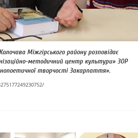
Колочава Міжгірського району розповідає
нізаційно-методичний центр культури» ЗОР
однопоетичної творчості Закарпаття».
/3275177249230752/