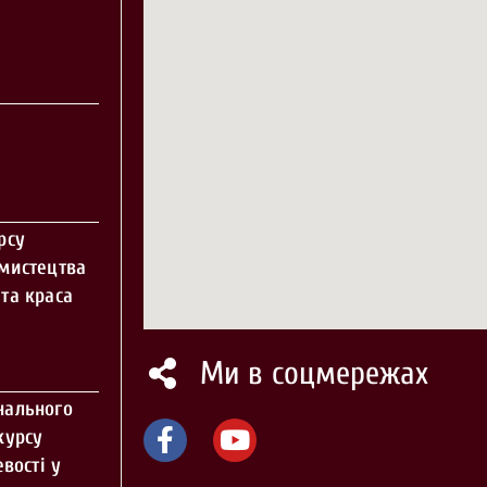
рсу
 мистецтва
та краса
Ми в соцмережах
нального
курсу
вості у