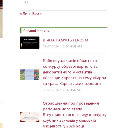
31
« Лип
Вер »
Останні Новини
ВІЧНА ПАМ’ЯТЬ ГЕРОЯМ
07.07.2026
/
0 COMMENTS
Роботи учасників обласного
конкурсу образотворчого та
декоративного мистецтва
«Легенди Карпат» на тему «Барви
та краса Карпатських вершин»
06.07.2026
/
0 COMMENTS
Оголошення про проведення
регіонального етапу
Всеукраїнського огляду-конкурсу
клубних закладів у сільській
місцевості у 2026 році