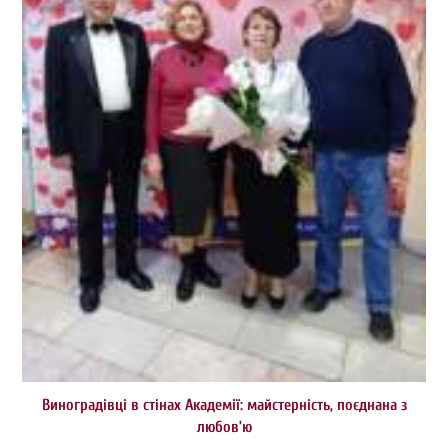
Виноградівці в стінах Академії: майстерність, поєднана з
любов’ю