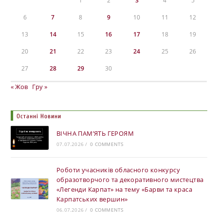
1
2
3
4
5
6
7
8
9
10
11
12
13
14
15
16
17
18
19
20
21
22
23
24
25
26
27
28
29
30
« Жов
Гру »
Останні Новини
ВІЧНА ПАМ’ЯТЬ ГЕРОЯМ
07.07.2026
/
0 COMMENTS
Роботи учасників обласного конкурсу
образотворчого та декоративного мистецтва
«Легенди Карпат» на тему «Барви та краса
Карпатських вершин»
06.07.2026
/
0 COMMENTS