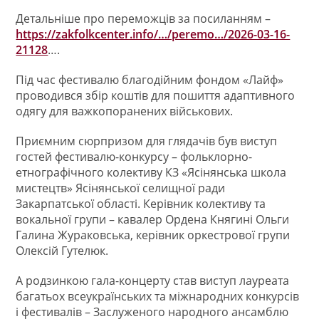
Детальніше про переможців за посиланням –
https://zakfolkcenter.info/…/peremo…/2026-03-16-
21128
….
Під час фестивалю благодійним фондом «Лайф»
проводився збір коштів для пошиття адаптивного
одягу для важкопоранених військових.
Приємним сюрпризом для глядачів був виступ
гостей фестивалю-конкурсу – фольклорно-
етнографічного колективу КЗ «Ясінянська школа
мистецтв» Ясінянської селищної ради
Закарпатської області. Керівник колективу та
вокальної групи – кавалер Ордена Княгині Ольги
Галина Жураковська, керівник оркестрової групи
Олексій Гутелюк.
А родзинкою гала-концерту став виступ лауреата
багатьох всеукраїнських та міжнародних конкурсів
і фестивалів – Заслуженого народного ансамблю