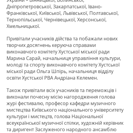
України – Вінницької, Волинської,
Дніпропетровської, Закарпатської, Івано-
Франківської, Київської, Львівської, Полтавської,
Тернопільської, Чернівецької, Херсонської,
Хмельницької.
Привітали учасників дійства та побажали нових
творчих досягнень керуюча справами
виконавчого комітету Хустської міської ради
Марина Сарай, начальниця управління культури,
молоді та спорту виконавчого комітету Хустської
міської ради Ольга Шпірь, начальниця відділу
освіти Хустської РВА Андріана Келемен.
Також привітали всіх учасників та переможців і
виконали почесну місію нагородження голова
журі фестивалю, професор кафедри музичного
мистецтва Київського національного університету
культури і мистецтв, голова Національної
всеукраїнської музичної спілки, художній керівник
та диригент Заслуженого народного ансамблю