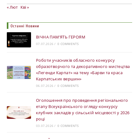
« Лют
Кві »
Останні Новини
ВІЧНА ПАМ’ЯТЬ ГЕРОЯМ
07.07.2026
/
0 COMMENTS
Роботи учасників обласного конкурсу
образотворчого та декоративного мистецтва
«Легенди Карпат» на тему «Барви та краса
Карпатських вершин»
06.07.2026
/
0 COMMENTS
Оголошення про проведення регіонального
етапу Всеукраїнського огляду-конкурсу
клубних закладів у сільській місцевості у 2026
році
03.07.2026
/
0 COMMENTS