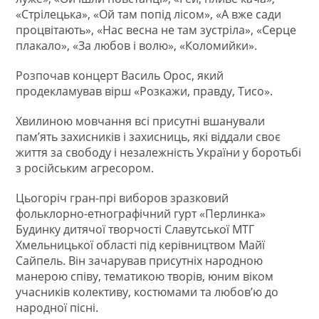
«Стрілецька», «Ой там попід лісом», «А вже сади
процвітають», «Нас весна не там зустріла», «Серце
плакало», «За любов і волю», «Коломийки».
Розпочав концерт Василь Орос, який
продекламував вірш «Розкажи, правду, Тисо».
Хвилиною мовчання всі присутні вшанували
пам’ять захисників і захисниць, які віддали своє
життя за свободу і незалежність України у боротьбі
з російським агресором.
Цьогоріч гран-прі виборов зразковий
фольклорно-етнографічний гурт «Перлинка»
Будинку дитячої творчості Славутської МТГ
Хмельницької області під керівництвом Майї
Сайпель. Він зачарував присутніх народною
манерою співу, тематикою творів, юним віком
учасників колективу, костюмами та любов’ю до
народної пісні.