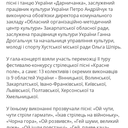
пісні і танцю України «Дарничанка», заслужений
працівник культури України Петро Андрійчук та
виконуюча обов’язки директора комунального
закладу «Обласний організаційно-методичний
центр культури» Закарпатської обласної ради,
заслужена працівниця культури України Ганна
Дрогальчук та начальниця управління культури,
молоді і спорту Хустської міської ради Ольга Шпірь.
У гала-концерті взяли участь переможці ІІ туру
фестивалю-конкурсу стрілецької пісні «Красне
поле», а саме: 13 колективів і окремих виконавців
із 9 областей України – Вінницької, Волинської,
Закарпатської, Івано-Франківської, Київської,
Львівської, Полтавської, Херсонської та
Хмельницької.
У їхньому виконанні прозвучали пісні: «Ой чути,
чути стріли гармати», «Їхав стрілець на війноньку»,
«Чорна гора», «Ой розвився», «Гей шуми, великий
луже», «Ой ішли повстанці», «Гей, пливе кача»,