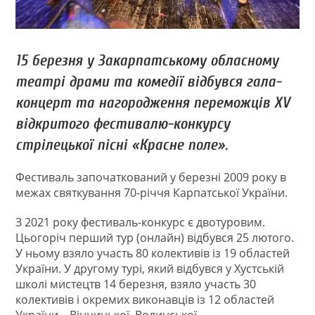
15 березня у Закарпатському обласному
театрі драми та комедії відбувся гала-
концерт та нагородження переможців XV
відкритого фестивалю-конкурсу
стрілецької пісні «Красне поле».
Фестиваль започаткований у березні 2009 року в
межах святкування 70-річчя Карпатської України.
З 2021 року фестиваль-конкурс є двотуровим.
Цьогоріч перший тур (онлайн) відбувся 25 лютого.
У ньому взяло участь 80 колективів із 19 областей
України. У другому турі, який відбувся у Хустській
школі мистецтв 14 березня, взяло участь 30
колективів і окремих виконавців із 12 областей