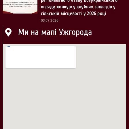
регіонального етапу Всеукраїнського
огляду-конкурсу клубних закладів у
сільській місцевості у 2026 році
03.07.2026
Ми на мапі Ужгорода