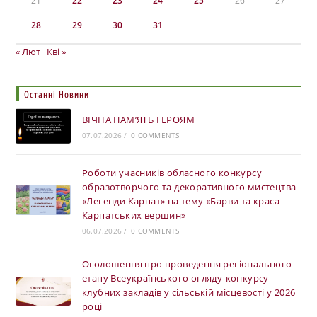
21
22
23
24
25
26
27
28
29
30
31
« Лют
Кві »
Останні Новини
ВІЧНА ПАМ’ЯТЬ ГЕРОЯМ
07.07.2026
/
0 COMMENTS
Роботи учасників обласного конкурсу
образотворчого та декоративного мистецтва
«Легенди Карпат» на тему «Барви та краса
Карпатських вершин»
06.07.2026
/
0 COMMENTS
Оголошення про проведення регіонального
етапу Всеукраїнського огляду-конкурсу
клубних закладів у сільській місцевості у 2026
році