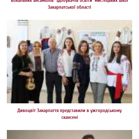
вокальних ансамблів здобувачів освіти мистецьких шкіл
Закарпатської області
Дивоцвіт Закарпаття представили в ужгородському
скансені