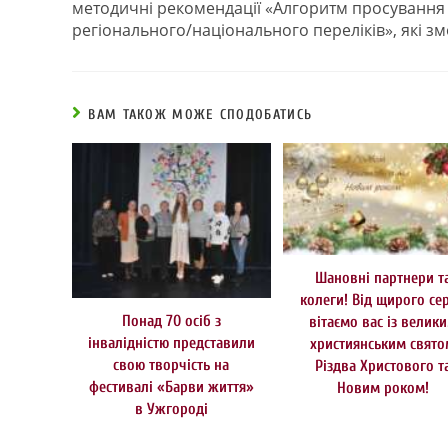
методичні рекомендації «Алгоритм просування
регіонального/національного переліків», які зм
ВАМ ТАКОЖ МОЖЕ СПОДОБАТИСЬ
Шановні партнери т
колеги! Від щирого се
Понад 70 осіб з
вітаємо вас із велик
інвалідністю представили
християнським свят
свою творчість на
Різдва Христового т
фестивалі «Барви життя»
Новим роком!
в Ужгороді