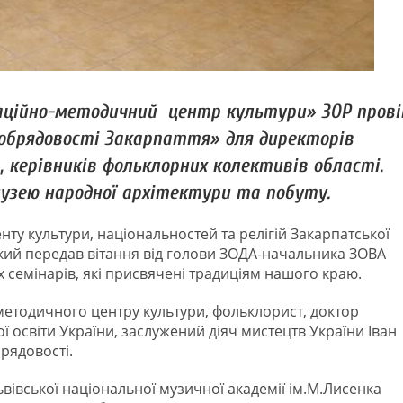
аційно-методичний центр культури» ЗОР прові
 обрядовості Закарпаття» для директорів
, керівників фольклорних колективів області.
 музею народної архітектури та побуту.
ту культури, національностей та релігій Закарпатської
який передав вітання від голови ЗОДА-начальника ЗОВА
х семінарів, які присвячені традиціям нашого краю.
етодичного центру культури, фольклорист, доктор
ї освіти України, заслужений діяч мистецтв України Іван
рядовості.
івської національної музичної академії ім.М.Лисенка