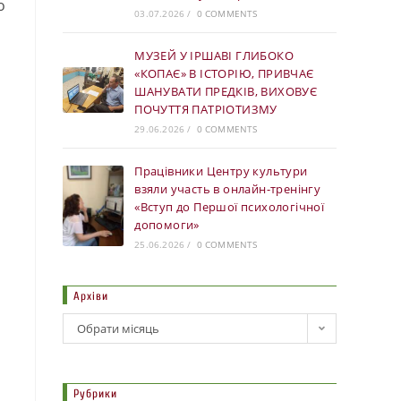
о
03.07.2026
/
0 COMMENTS
МУЗЕЙ У ІРШАВІ ГЛИБОКО
«КОПАЄ» В ІСТОРІЮ, ПРИВЧАЄ
ШАНУВАТИ ПРЕДКІВ, ВИХОВУЄ
ПОЧУТТЯ ПАТРІОТИЗМУ
29.06.2026
/
0 COMMENTS
Працівники Центру культури
взяли участь в онлайн-тренінгу
«Вступ до Першої психологічної
допомоги»
25.06.2026
/
0 COMMENTS
Архіви
Обрати місяць
Рубрики