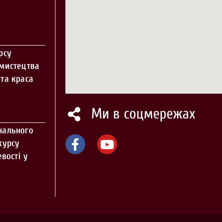
рсу
 мистецтва
та краса
Ми в соцмережах
нального
курсу
вості у