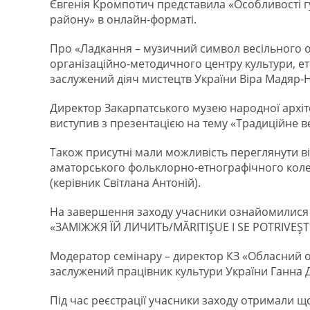
Євгенія Кромпотич представила «Особливості г
району» в онлайн-форматі.
Про «Ладкання – музичний символ весільного 
організаційно-методичного центру культури, е
заслужений діяч мистецтв України Віра Мадяр-
Директор Закарпатського музею народної архіте
виступив з презентацією на тему «Традиційне в
Також присутні мали можливість переглянути в
аматорського фольклорно-етнографічного коле
(керівник Світлана Антоній).
На завершення заходу учасники ознайомилися з 
«ЗАМІЖЖЯ ЇЙ ЛИЧИТЬ/MӐRITIŞUE I SE POTRIVEŞTE/
Модератор семінару – директор КЗ «Обласний о
заслужений працівник культури України Ганна 
Під час реєстрації учасники заходу отримали щ