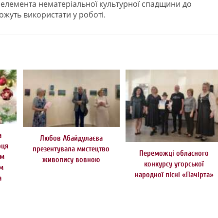
 елемента нематеріальної культурної спадщини до
ожуть використати у роботі.
а
Любов Абайдулаєва
рця
презентувала мистецтво
Переможці обласного
им
живопису вовною
конкурсу угорської
ом
народної пісні «Пачірта»
а