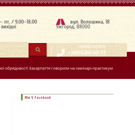
 – пт. / 9.00–18.00
вул. Волошина, 18
– вихідні
Ужгород, 88000
|
телефонуйте
+38(0312)61-60-33
ної обрядовості Закарпаття говорили на семінарі-практикумі в Ужгород
Ми У Facebook