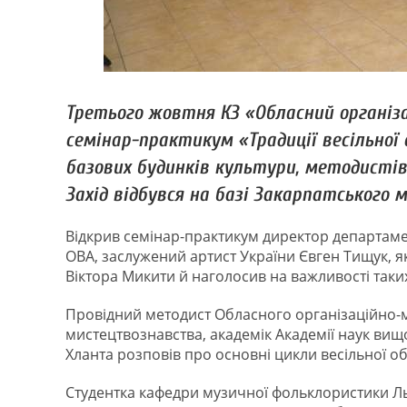
Третього жовтня КЗ «Обласний організ
семінар-практикум «Традиції весільної
базових будинків культури, методистів
Захід відбувся на базі Закарпатського
Відкрив семінар-практикум директор департамен
ОВА, заслужений артист України Євген Тищук, 
Віктора Микити й наголосив на важливості таки
Провідний методист Обласного організаційно-м
мистецтвознавства, академік Академії наук вищо
Хланта розповів про основні цикли весільної об
Студентка кафедри музичної фольклористики Льв