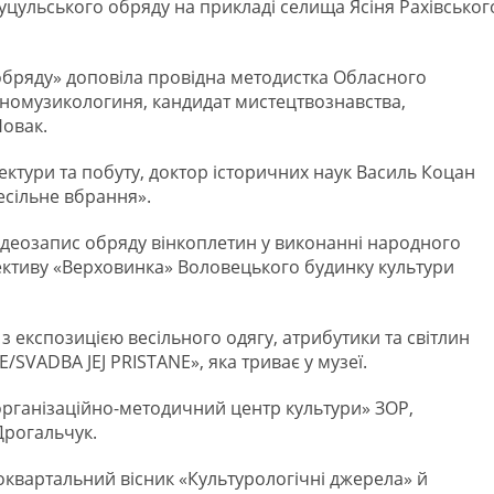
уцульського обряду на прикладі селища Ясіня Рахівськог
обряду» доповіла провідна методистка Обласного
тномузикологиня, кандидат мистецтвознавства,
Новак.
ктури та побуту, доктор історичних наук Василь Коцан
есільне вбрання».
ідеозапис обряду вінкоплетин у виконанні народного
ктиву «Верховинка» Воловецького будинку культури
експозицією весільного одягу, атрибутики та світлин
SVADBA JEJ PRISTANE», яка триває у музеї.
рганізаційно-методичний центр культури» ЗОР,
Дрогальчук.
оквартальний вісник «Культурологічні джерела» й