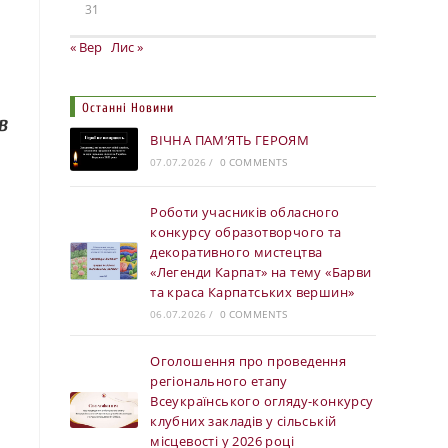
31
« Вер
Лис »
Останні Новини
в
ВІЧНА ПАМ’ЯТЬ ГЕРОЯМ
07.07.2026
/
0 COMMENTS
Роботи учасників обласного
конкурсу образотворчого та
декоративного мистецтва
«Легенди Карпат» на тему «Барви
та краса Карпатських вершин»
06.07.2026
/
0 COMMENTS
Оголошення про проведення
регіонального етапу
Всеукраїнського огляду-конкурсу
клубних закладів у сільській
місцевості у 2026 році