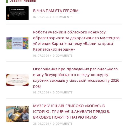
Останні Новини
ВІЧНА ПАМ’ЯТЬ ГЕРОЯМ
07.07.2026
/
0 COMMENTS
Роботи учасників обласного конкурсу
образотворчого та декоративного мистецтва
«Легенди Карпат» на тему «Барви та краса
Карпатських вершин»
06.07.2026
/
0 COMMENTS
Оголошення про проведення регіонального
етапу Всеукраїнського огляду-конкурсу
клубних закладів у сільській місцевості у 2026
році
03.07.2026
/
0 COMMENTS
МУЗЕЙ У ІРШАВІ ГЛИБОКО «КОПАЄ» В
ІСТОРІЮ, ПРИВЧАЄ ШАНУВАТИ ПРЕДКІВ,
ВИХОВУЄ ПОЧУТТЯ ПАТРІОТИЗМУ
29.06.2026
/
0 COMMENTS