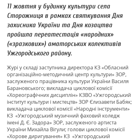
11 жовтня у будинку культури села
Сторожниця в рамках святкування Дня
захисника України та Дня козацтва
пройшла переатестація «народних»
(«зразкових») аматорських колективів
Ужгородського району.
Журі у складі заступника директора КЗ «Обласний
організаційно-методичний центр культури» ЗОР,
заслуженого працівника культури України Василя
Барановського; викладача циклової комісії
«Хореографічних дисциплін» КЗВО «Ужгородський
інститут культури і мистецтв» ЗОР Єлизавети Бабяк;
викладача циклової комісії «Народні інструменти»
КЗ «Ужгородський музичний фаховий коледж
імені Д. Є. Задора» ЗОР, заслуженого артиста
України Михайла Вігули; голови циклової комісії
«Хорове диригування» КЗ «Ужгородський