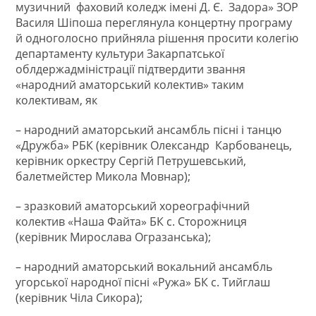
музичний фаховий коледж імені Д. Є. Задора» ЗОР
Василя Шіпоша переглянула концертну програму
й одноголосно прийняла рішення просити колегію
департаменту культури Закарпатської
облдержадміністрації підтвердити звання
«народний аматорський колектив» таким
колективам, як
– народний аматорський ансамбль пісні і танцю
«Дружба» РБК (керівник Олександр Карбованець,
керівник оркестру Сергій Петрушевський,
балетмейстер Микола Мовнар);
– зразковий аматорський хореографічний
колектив «Наша Файта» БК с. Сторожниця
(керівник Мирослава Огразанська);
– народний аматорський вокальний ансамбль
угорської народної пісні «Ружа» БК с. Тийглаш
(керівник Чіла Сикора);