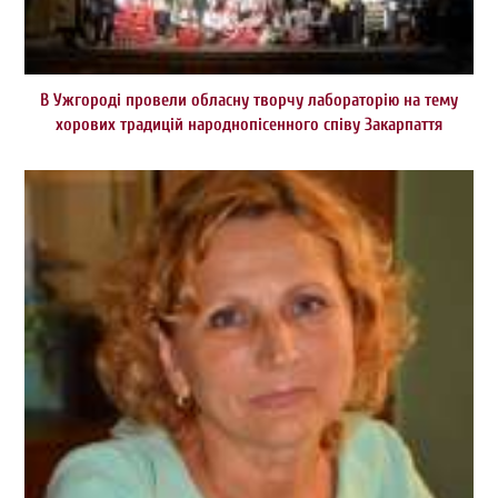
В Ужгороді провели обласну творчу лабораторію на тему
хорових традицій народнопісенного співу Закарпаття