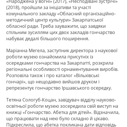
«Народжена у вогні» (2017), «Несподівані зустрічі»
(2018), пройшли за ініціативи та участі
комунального закладу «Обласний організаційно-
методичний центр культури» Закарпатської
обласної ради. Треба зауважити, що завдяки
спільним зусиллям цих двох закладів гончарство
набуває дедалі більшого поширення.
Маріанна Мегела, заступник директора з наукової
роботи музею ознайомила присутніх із
осередками гончарства на Закарпатті, розкрила
регіональні особливості орнаментування виробів.
Розповіла також і про каталог «Вільхівські
гончарі», що нещодавно вийшов друком і
репрезентує гончарство Іршавського осередку.
Тетяна Сологуб-Коцан, завідувач відділу науково-
освітньої роботи музею зосередила свій виступ на
книжці «Гончарство. Абетка для дітей». Відзначила,
що працювати над нею було складно й цікаво.
Підкреслила, що абетка покликана дати відповідь