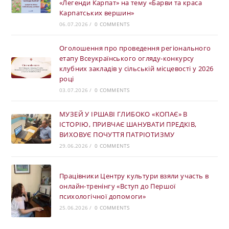
«Легенди Карпат» на тему «Барви та краса
Карпатських вершин»
06.07.2026
/
0 COMMENTS
Оголошення про проведення регіонального
етапу Всеукраїнського огляду-конкурсу
клубних закладів у сільській місцевості у 2026
році
03.07.2026
/
0 COMMENTS
МУЗЕЙ У ІРШАВІ ГЛИБОКО «КОПАЄ» В
ІСТОРІЮ, ПРИВЧАЄ ШАНУВАТИ ПРЕДКІВ,
ВИХОВУЄ ПОЧУТТЯ ПАТРІОТИЗМУ
29.06.2026
/
0 COMMENTS
Працівники Центру культури взяли участь в
онлайн-тренінгу «Вступ до Першої
психологічної допомоги»
25.06.2026
/
0 COMMENTS