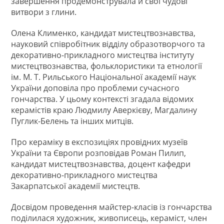
завершення продемонструвала й свої чудові
витвори з глини.
Олена Клименко, кандидат мистецтвознавства,
науковий співробітник відділу образотворчого та
декоративно-прикладного мистецтва інституту
мистецтвознавства, фольклористики та етнології
ім. М. Т. Рильського Національної академії наук
України доповіла про проблеми сучасного
гончарства. У цьому контексті згадала відомих
керамістів краю Людмилу Аверкієву, Магдалину
Пуглик-Белень та інших митців.
Про кераміку в експозиціях провідних музеїв
України та Європи розповідав Роман Пилип,
кандидат мистецтвознавства, доцент кафедри
декоративно-прикладного мистецтва
Закарпатської академії мистецтв.
Досвідом проведення майстер-класів із гончарства
поділилася художник, живописець, кераміст, член