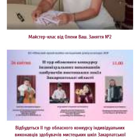
Майстер-клас від Олени Ваш. Заняття №2
Відбудеться ІІ тур обласного конкурсу індивідуальних
виконавців здобувачів мистецьких шкіл Закарпатської