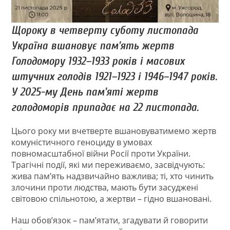
Щороку в четверту суботу листопада
Україна вшановує пам’ять жертв
Голодомору 1932–1933 років і масових
штучних голодів 1921–1923 і 1946–1947 років.
У 2025-му День пам’яті жертв
голодоморів припадає на 22 листопада.
Цього року ми вчетверте вшановуватимемо жертв
комуністичного геноциду в умовах
повномасштабної війни Росії проти України.
Трагічні події, які ми переживаємо, засвідчують:
жива пам’ять надзвичайно важлива; ті, хто чинить
злочини проти людства, мають бути засуджені
світовою спільнотою, а жертви – гідно вшановані.
Наш обов’язок – пам’ятати, згадувати й говорити