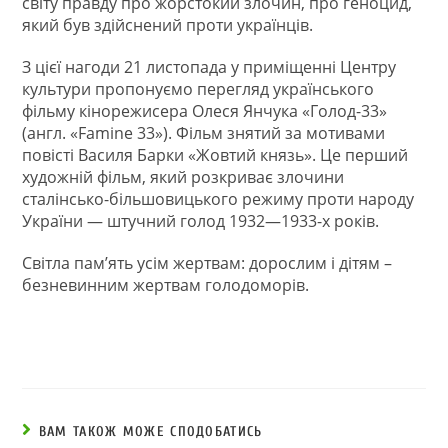
світу правду про жорстокий злочин, про геноцид,
який був здійснений проти українців.
З цієї нагоди 21 листопада у приміщенні Центру
культури пропонуємо перегляд українського
фільму кінорежисера Олеся Янчука «Голод-33»
(англ. «Famine 33»). Фільм знятий за мотивами
повісті Василя Барки «Жовтий князь». Це перший
художній фільм, який розкриває злочини
сталінсько-більшовицького режиму проти народу
України — штучний голод 1932—1933-х років.
Світла пам’ять усім жертвам: дорослим і дітям –
безневинним жертвам голодоморів.
ВАМ ТАКОЖ МОЖЕ СПОДОБАТИСЬ