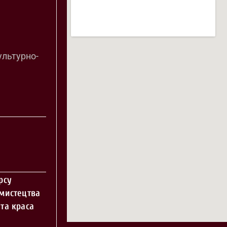
ультурно-
рсу
 мистецтва
та краса