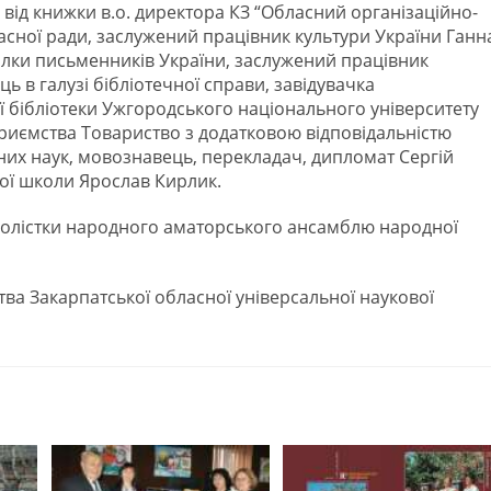
від книжки в.о. директора КЗ “Обласний організаційно-
асної ради, заслужений працівник культури України Ганн
ілки письменників України, заслужений працівник
ць в галузі бібліотечної справи, завідувачка
ї бібліотеки Ужгородського національного університету
риємства Товариство з додатковою відповідальністю
них наук, мовознавець, перекладач, дипломат Сергій
ої школи Ярослав Кирлик.
солістки народного аматорського ансамблю народної
тва Закарпатської обласної універсальної наукової