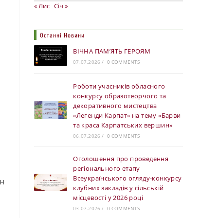
« Лис
Січ »
Останні Новини
ВІЧНА ПАМ’ЯТЬ ГЕРОЯМ
07.07.2026
/
0 COMMENTS
Роботи учасників обласного
конкурсу образотворчого та
декоративного мистецтва
«Легенди Карпат» на тему «Барви
та краса Карпатських вершин»
06.07.2026
/
0 COMMENTS
Оголошення про проведення
регіонального етапу
Всеукраїнського огляду-конкурсу
йн
клубних закладів у сільській
місцевості у 2026 році
03.07.2026
/
0 COMMENTS