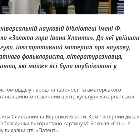
ніверсальній науковій бібліотеці імені Ф.
и «Золота гора Івана Хланти». До неї увійшли
відгуки, ілюстративний матеріал про наукову,
идатного фольклориста, літературознавця,
нти, які майже всі були опубліковані у
стом відділу народної творчості та аматорського
ганізаційно-методичний центр культури Закарпатської
ариси Сливканич та Вероніки Хланти. Комп’ютерний диза
обкладинки використано картину Й. Бокшая «Осінь в
у видавництві «Патент».