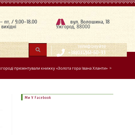
 – пт. / 9.00–18.00
вул. Волошина, 18
– вихідні
Ужгород, 88000
|
телефонуйте
+38(0312)61-60-33
жгороді презентували книжку «Золота гора Івана Хланти»
>
Ми У Facebook