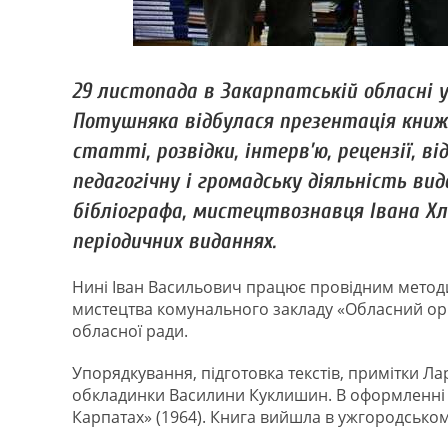
29 листопада в Закарпатській обласні у
Потушняка відбулася презентація книжк
статті, розвідки, інтерв’ю, рецензії, 
педагогічну і громадську діяльність в
бібліографа, мистецтвознавця Івана Хла
періодичних виданнях.
Нині Іван Васильович працює провідним методи
мистецтва комунального закладу «Обласний ор
обласної ради.
Упорядкування, підготовка текстів, примітки Л
обкладинки Василини Куклишин. В оформленні 
Карпатах» (1964). Книга вийшла в ужгородськом