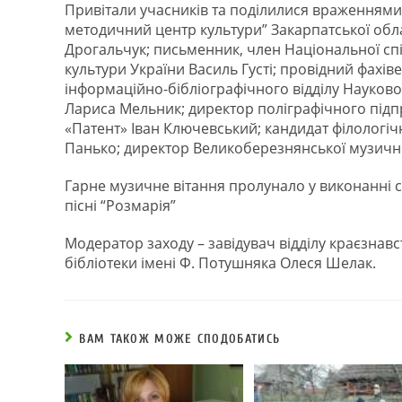
Привітали учасників та поділилися враженнями 
методичний центр культури” Закарпатської обл
Дрогальчук; письменник, член Національної сп
культури України Василь Густі; провідний фахіве
інформаційно-бібліографічного відділу Науково
Лариса Мельник; директор поліграфічного підп
«Патент» Іван Ключевський; кандидат філологіч
Панько; директор Великоберезнянської музичн
Гарне музичне вітання пролунало у виконанні 
пісні “Розмарія”
Модератор заходу – завідувач відділу краєзнавс
бібліотеки імені Ф. Потушняка Олеся Шелак.
ВАМ ТАКОЖ МОЖЕ СПОДОБАТИСЬ