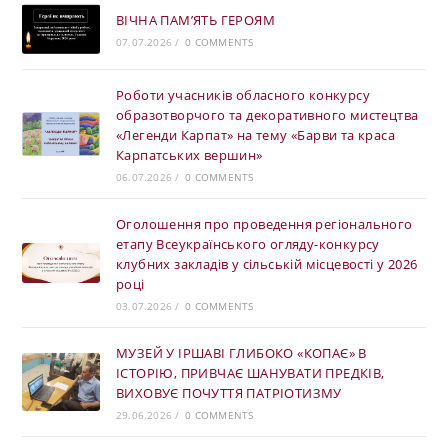
ВІЧНА ПАМ’ЯТЬ ГЕРОЯМ
07.07.2026
/
0 COMMENTS
Роботи учасників обласного конкурсу
образотворчого та декоративного мистецтва
«Легенди Карпат» на тему «Барви та краса
Карпатських вершин»
06.07.2026
/
0 COMMENTS
Оголошення про проведення регіонального
етапу Всеукраїнського огляду-конкурсу
клубних закладів у сільській місцевості у 2026
році
03.07.2026
/
0 COMMENTS
МУЗЕЙ У ІРШАВІ ГЛИБОКО «КОПАЄ» В
ІСТОРІЮ, ПРИВЧАЄ ШАНУВАТИ ПРЕДКІВ,
ВИХОВУЄ ПОЧУТТЯ ПАТРІОТИЗМУ
29.06.2026
/
0 COMMENTS