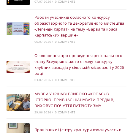
07.07.2026
/
0 COMMENTS
Роботи учасників обласного конкурсу
образотворчого та декоративного мистецтва
«Легенди Карпат» на тему «Барви та краса
Карпатських вершин»
06.07.2026
/
0 COMMENTS
Оголошення про проведення регіонального
етапу Всеукраїнського огляду-конкурсу
клубних закладів у сільській місцевості у 2026
році
03.07.2026
/
0 COMMENTS
МУЗЕЙ У ІРШАВІ ГЛИБОКО «КОПАЄ» В
ІСТОРІЮ, ПРИВЧАЄ ШАНУВАТИ ПРЕДКІВ,
ВИХОВУЄ ПОЧУТТЯ ПАТРІОТИЗМУ
29.06.2026
/
0 COMMENTS
Працівники Центру культури взяли участь в