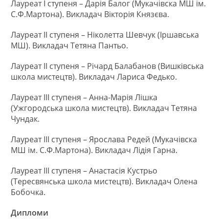
Лауреат І ступеня – Дарія Балог (Мукачівска МШ ім.
С.Ф.Мартона). Викладач Вікторія Князєва.
Лауреат ІІ ступеня – Ніколетта Шевчук (Іршавська
МШ). Викладач Тетяна Пантьо.
Лауреат ІІ ступеня – Річард Балабанов (Вишківська
школа мистецтв). Викладач Лариса Федько.
Лауреат ІІІ ступеня – Анна-Марія Лішка
(Ужгородська школа мистецтв). Викладач Тетяна
Чундак.
Лауреат ІІІ ступеня – Ярослава Редей (Мукачівска
МШ ім. С.Ф.Мартона). Викладач Лідія Гарна.
Лауреат ІІІ ступеня – Анастасія Кустрьо
(Тересвянська школа мистецтв). Викладач Олена
Бобочка.
Дипломи