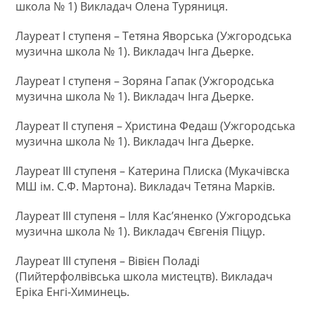
школа № 1) Викладач Олена Туряниця.
Лауреат І ступеня – Тетяна Яворська (Ужгородська
музична школа № 1). Викладач Інга Дьерке.
Лауреат І ступеня – Зоряна Гапак (Ужгородська
музична школа № 1). Викладач Інга Дьерке.
Лауреат ІІ ступеня – Христина Федаш (Ужгородська
музична школа № 1). Викладач Інга Дьерке.
Лауреат ІІІ ступеня – Катерина Плиска (Мукачівска
МШ ім. С.Ф. Мартона). Викладач Тетяна Марків.
Лауреат ІІІ ступеня – Ілля Кас’яненко (Ужгородська
музична школа № 1). Викладач Євгенія Піцур.
Лауреат ІІІ ступеня – Вівієн Поладі
(Пийтерфолвівська школа мистецтв). Викладач
Еріка Енгі-Химинець.