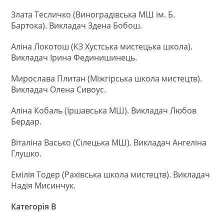
Злата Тесличко (Виноградівська МШ ім. Б.
Бартока). Викладач Здена Бобош.
Аліна Локотош (КЗ Хустська мистецька школа).
Викладач Ірина Фединишинець.
Мирослава Плитан (Міжгірська школа мистецтв).
Викладач Олена Сивоус.
Аліна Кобаль (Іршавська МШ). Викладач Любов
Бердар.
Віталіна Васько (Сілецька МШ). Викладач Ангеліна
Глушко.
Емілія Тодер (Рахівська школа мистецтв). Викладач
Надія Мисинчук.
Категорія В