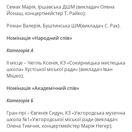
Семак Марія, Іршавська ДШМ (викладач Олена
Йонаш, концертмейстер Т. Райко);
Роман Валерія, Буштинська ШМ(викладач С. Рак).
Номінація «Народний спів»
Категорія А
ІІ місце – Чегіль Ксенія, КЗ «Сокирницька мистецька
школа» Хустської міської ради» (викладач Іван
Мішко);
Номінація «Академічний спів»
Категорія Б
Гран-прі – Євгенія Сидун, КЗ «Ужгородська музична
школа №1»Ужгородської міської ради (викладач
Олена Тимчик, концертмейстер Марія Негер);