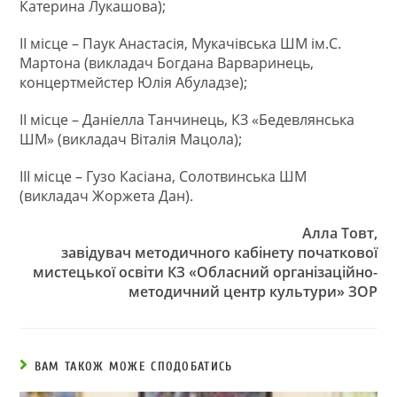
Катерина Лукашова);
ІІ місце – Паук Анастасія, Мукачівська ШМ ім.С.
Мартона (викладач Богдана Варваринець,
концертмейстер Юлія Абуладзе);
ІІ місце – Даніелла Танчинець, КЗ «Бедевлянська
ШМ» (викладач Віталія Мацола);
ІІІ місце – Гузо Касіана, Солотвинська ШМ
(викладач Жоржета Дан).
Алла Товт,
завідувач методичного кабінету початкової
мистецької освіти КЗ «Обласний організаційно-
методичний центр культури» ЗОР
ВАМ ТАКОЖ МОЖЕ СПОДОБАТИСЬ