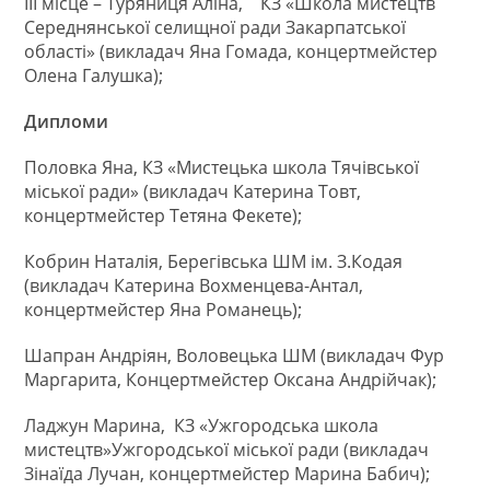
ІІІ місце – Туряниця Аліна, КЗ «Школа мистецтв
Середнянської селищної ради Закарпатської
області» (викладач Яна Гомада, концертмейстер
Олена Галушка);
Дипломи
Половка Яна, КЗ «Мистецька школа Тячівської
міської ради» (викладач Катерина Товт,
концертмейстер Тетяна Фекете);
Кобрин Наталія, Берегівська ШМ ім. З.Кодая
(викладач Катерина Вохменцева-Антал,
концертмейстер Яна Романець);
Шапран Андріян, Воловецька ШМ (викладач Фур
Маргарита, Концертмейстер Оксана Андрійчак);
Ладжун Марина, КЗ «Ужгородська школа
мистецтв»Ужгородської міської ради (викладач
Зінаїда Лучан, концертмейстер Марина Бабич);