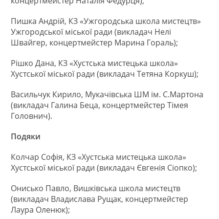
концертмейстер Наталія Федурця);
Пишка Андрій, КЗ «Ужгородська школа мистецтв»
Ужгородської міської ради (викладач Нелі
Швайгер, концертмейстер Марина Гораль);
Рішко Дана, КЗ «Хустська мистецька школа»
Хустської міської ради (викладач Тетяна Коркуш);
Васильчук Кирило, Мукачівська ШМ ім. С.Мартона
(викладач Галина Беца, концертмейстер Тімея
Головнич).
Подяки
Колчар Софія, КЗ «Хустська мистецька школа»
Хустської міської ради (викладач Євгенія Сіопко);
Онисько Павло, Вишківська школа мистецтв
(викладач Владислава Рущак, концертмейстер
Лаура Оленюк);