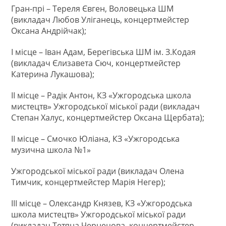
Гран-прі – Тереля Євген, Воловецька ШМ
(викладач Любов Уліганець, концертмейстер
Оксана Андрійчак);
І місце – Іван Адам, Берегівська ШМ ім. З.Кодая
(викладач Єлизавета Сюч, концертмейстер
Катерина Лукашова);
ІІ місце – Радік Антон, КЗ «Ужгородська школа
мистецтв» Ужгородської міської ради (викладач
Степан Халус, концертмейстер Оксана Щербата);
ІІ місце – Смочко Юліана, КЗ «Ужгородська
музична школа №1»
Ужгородської міської ради (викладач Олена
Тимчик, концертмейстер Марія Негер);
ІІІ місце – Олександр Князев, КЗ «Ужгородська
школа мистецтв» Ужгородської міської ради
(викладач Тетяна Чернецова, концертмейстер