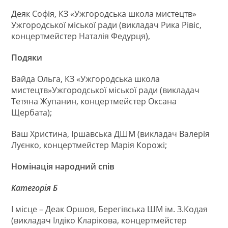
Деяк Софія, КЗ «Ужгородська школа мистецтв»
Ужгородської міської ради (викладач Рика Рівіс,
концертмейстер Наталія Федурця),
Подяки
Вайда Ольга, КЗ «Ужгородська школа
мистецтв»Ужгородської міської ради (викладач
Тетяна Жупанин, концертмейстер Оксана
Щербата);
Ваш Христина, Іршавська ДШМ (викладач Валерія
Луєнко, концертмейстер Марія Корожі;
Номінація народний спів
Категорія Б
І місце – Деак Оршоя, Берегівська ШМ ім. З.Кодая
(викладач Ілдіко Кларікова, концертмейстер