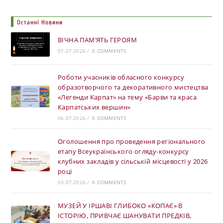
Останні Новини
ВІЧНА ПАМ’ЯТЬ ГЕРОЯМ
07.07.2026
/
0 COMMENTS
Роботи учасників обласного конкурсу
образотворчого та декоративного мистецтва
«Легенди Карпат» на тему «Барви та краса
Карпатських вершин»
06.07.2026
/
0 COMMENTS
Оголошення про проведення регіонального
етапу Всеукраїнського огляду-конкурсу
клубних закладів у сільській місцевості у 2026
році
03.07.2026
/
0 COMMENTS
МУЗЕЙ У ІРШАВІ ГЛИБОКО «КОПАЄ» В
ІСТОРІЮ, ПРИВЧАЄ ШАНУВАТИ ПРЕДКІВ,