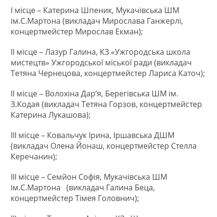
І місце – Катерина Шпеник, Мукачівська ШМ
ім.С.Мартона (викладач Мирослава Ганжерлі,
концертмейстер Мирослав Екман);
ІІ місце – Лазур Галина, КЗ «Ужгородська школа
мистецтв» Ужгородської міської ради (викладач
Тетяна Чернецова, концертмейстер Лариса Каточ);
ІІ місце – Волохіна Дар’я, Берегівська ШМ ім.
З.Кодая (викладач Тетяна Горзов, концертмейстер
Катерина Лукашова);
ІІІ місце – Ковальчук Ірина, Іршавська ДШМ
(викладач Олена Йонаш, концертмейстер Стелла
Керечанин);
ІІІ місце – Семйон Софія, Мукачівська ШМ
ім.С.Мартона (викладач Галина Беца,
концертмейстер Тімея Головнич);