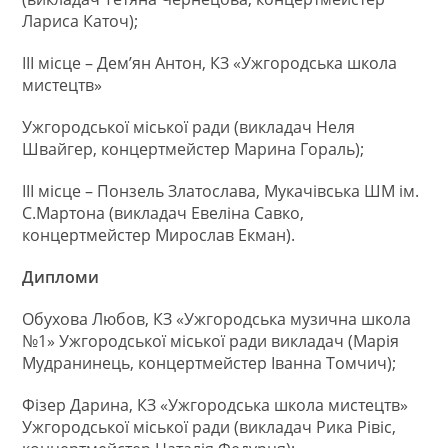
Лариса Каточ);
ІІІ місце – Дем’ян Антон, КЗ «Ужгородська школа
мистецтв»
Ужгородської міської ради (викладач Неля
Швайгер, концертмейстер Марина Гораль);
ІІІ місце – Понзель Златослава, Мукачівська ШМ ім.
С.Мартона (викладач Евеліна Савко,
концертмейстер Мирослав Екман).
Дипломи
Обухова Любов, КЗ «Ужгородська музична школа
№1» Ужгородської міської ради викладач (Марія
Мудранинець, концертмейстер Іванна Томчич);
Фізер Дарина, КЗ «Ужгородська школа мистецтв»
Ужгородської міської ради (викладач Рика Рівіс,