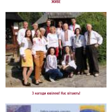
ЖИВЕ
З нагоди ювілею! Нас вітають!