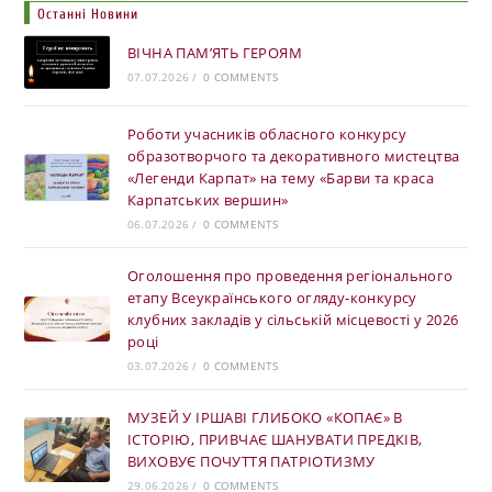
Останні Новини
ВІЧНА ПАМ’ЯТЬ ГЕРОЯМ
07.07.2026
/
0 COMMENTS
Роботи учасників обласного конкурсу
образотворчого та декоративного мистецтва
«Легенди Карпат» на тему «Барви та краса
Карпатських вершин»
06.07.2026
/
0 COMMENTS
Оголошення про проведення регіонального
етапу Всеукраїнського огляду-конкурсу
клубних закладів у сільській місцевості у 2026
році
03.07.2026
/
0 COMMENTS
МУЗЕЙ У ІРШАВІ ГЛИБОКО «КОПАЄ» В
ІСТОРІЮ, ПРИВЧАЄ ШАНУВАТИ ПРЕДКІВ,
ВИХОВУЄ ПОЧУТТЯ ПАТРІОТИЗМУ
29.06.2026
/
0 COMMENTS