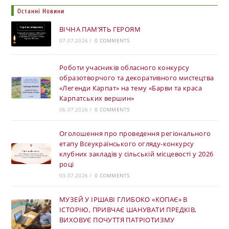
Останні Новини
ВІЧНА ПАМ’ЯТЬ ГЕРОЯМ
07.07.2026
/
0 COMMENTS
Роботи учасників обласного конкурсу
образотворчого та декоративного мистецтва
«Легенди Карпат» на тему «Барви та краса
Карпатських вершин»
06.07.2026
/
0 COMMENTS
Оголошення про проведення регіонального
етапу Всеукраїнського огляду-конкурсу
клубних закладів у сільській місцевості у 2026
році
03.07.2026
/
0 COMMENTS
МУЗЕЙ У ІРШАВІ ГЛИБОКО «КОПАЄ» В
ІСТОРІЮ, ПРИВЧАЄ ШАНУВАТИ ПРЕДКІВ,
ВИХОВУЄ ПОЧУТТЯ ПАТРІОТИЗМУ