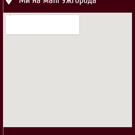
Ми на мапі Ужгорода