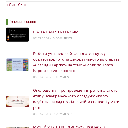
« Лис
Січ »
Останні Новини
ВІЧНА ПАМ’ЯТЬ ГЕРОЯМ
07.07.2026
/
0 COMMENTS
Роботи учасників обласного конкурсу
образотворчого та декоративного мистецтва
«Легенди Карпат» на тему «Барви та краса
Карпатських вершин»
06.07.2026
/
0 COMMENTS
Оголошення про проведення регіонального
етапу Всеукраїнського огляду-конкурсу
клубних закладів у сільській місцевості у 2026
році
03.07.2026
/
0 COMMENTS
МУЗЕЙ У ІРШАВІ ГЛИБОКО «КОПАЄ» В