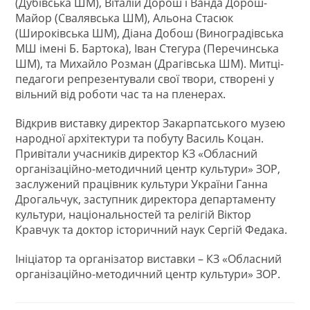
(Дубівська ШМ), Віталій Дорош і Ванда Дорош-
Майор (Свалявська ШМ), Альона Стасюк
(Широківська ШМ), Діана Добош (Виноградівська
МШ імені Б. Бартока), Іван Стегура (Перечинська
ШМ), та Михайло Розман (Драгівська ШМ). Митці-
педагоги репрезентували свої твори, створені у
вільний від роботи час та на пленерах.
Відкрив виставку директор Закарпатського музею
народної архітектури та побуту Василь Коцан.
Привітали учасників директор КЗ «Обласний
організаційно-методичний центр культури» ЗОР,
заслужений працівник культури України Ганна
Дрогальчук, заступник директора департаменту
культури, національностей та релігій Віктор
Кравчук та доктор історичний наук Сергій Федака.
Ініціатор та організатор виставки – КЗ «Обласний
організаційно-методичний центр культури» ЗОР.