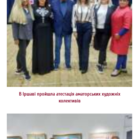
В Іршаві пройшла атестація аматорських художніх
колективів