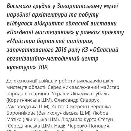
Восьмого грудня у Закарпатському музеї
народної архітектури та побуту
відбулося відкриття обласної виставки
«Поєднані мистецтвом» у рамках проєкту
«Майстри барвистої палітри»,
започаткованого 2016 року КЗ «Обласний
організаційно-методичний центр
культури» ЗОР.
До експозиції ввійшли роботи викладачів шкіл
мистецтв області. Серед них заслужений майстер
народної творчості України Людмила Губаль
(Коритнянська ШМ), Олександр Сидорук
(Ужгородська ШМ), Антон Секереш і Вероніка
Бороннікова (Великолучківська ШМ), Любов
Матіко (Ільницька ШМ), Людмила Курта-Стегун
(Середнянська ШМ), Надія Черевко-Попович