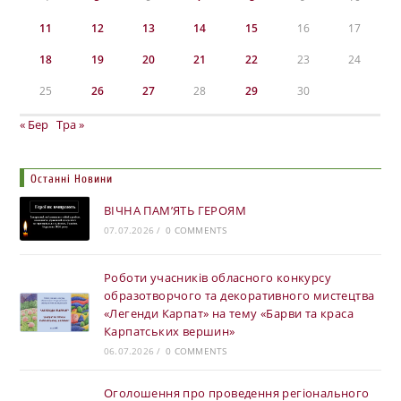
11
12
13
14
15
16
17
18
19
20
21
22
23
24
25
26
27
28
29
30
« Бер
Тра »
Останні Новини
ВІЧНА ПАМ’ЯТЬ ГЕРОЯМ
07.07.2026
/
0 COMMENTS
Роботи учасників обласного конкурсу
образотворчого та декоративного мистецтва
«Легенди Карпат» на тему «Барви та краса
Карпатських вершин»
06.07.2026
/
0 COMMENTS
Оголошення про проведення регіонального