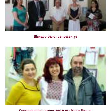
Шандор Балог репрезентує
Свою творчість репрезентувала Марія Купарь