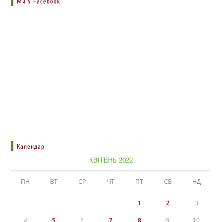
Ми У Facebook
Календар
КВІТЕНЬ 2022
ПН
ВТ
СР
ЧТ
ПТ
СБ
НД
1
2
3
4
5
6
7
8
9
10