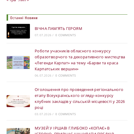
Останні Новини
ВІЧНА ПАМ’ЯТЬ ГЕРОЯМ
07.07.2026
/
0 COMMENTS
Роботи учасників обласного конкурсу
образотворчого та декоративного мистецтва
«Легенди Карпат» на тему «Барви та краса
Карпатських вершин»
06.07.2026
/
0 COMMENTS
Оголошення про проведення регіонального
етапу Всеукраїнського огляду-конкурсу
клубних закладів у сільській місцевості у 2026
році
03.07.2026
/
0 COMMENTS
МУЗЕЙ У ІРШАВІ ГЛИБОКО «КОПАЄ» В
ІСТОРІЮ, ПРИВЧАЄ ШАНУВАТИ ПРЕДКІВ,