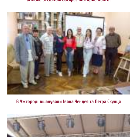
В Ужгороді вшанували Івана Чендея та Петра Скунця