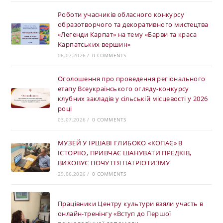
Роботи учасників обласного конкурсу
образотворчого та декоративного мистецтва
«Легенди Карпат» на тему «Барви та краса
Карпатських вершин»
06.07.2026
/
0 COMMENTS
Оголошення про проведення регіонального
етапу Всеукраїнського огляду-конкурсу
клубних закладів у сільській місцевості у 2026
році
03.07.2026
/
0 COMMENTS
МУЗЕЙ У ІРШАВІ ГЛИБОКО «КОПАЄ» В
ІСТОРІЮ, ПРИВЧАЄ ШАНУВАТИ ПРЕДКІВ,
ВИХОВУЄ ПОЧУТТЯ ПАТРІОТИЗМУ
29.06.2026
/
0 COMMENTS
Працівники Центру культури взяли участь в
онлайн-тренінгу «Вступ до Першої