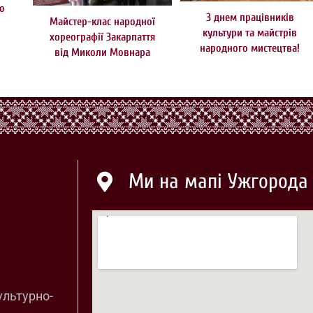
ю
З днем працівників
Майстер-клас народної
культури та майстрів
хореографії Закарпаття
народного мистецтва!
від Миколи Мовнара
Ми на мапі Ужгорода
ультурно-