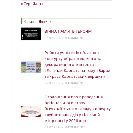
« Сер
Жов »
Останні Новини
ВІЧНА ПАМ’ЯТЬ ГЕРОЯМ
07.07.2026
/
0 COMMENTS
Роботи учасників обласного
конкурсу образотворчого та
декоративного мистецтва
«Легенди Карпат» на тему «Барви
та краса Карпатських вершин»
06.07.2026
/
0 COMMENTS
Оголошення про проведення
регіонального етапу
Всеукраїнського огляду-конкурсу
й
клубних закладів у сільській
місцевості у 2026 році
03.07.2026
/
0 COMMENTS