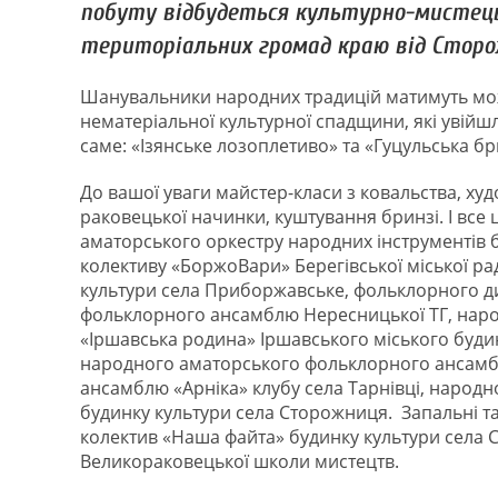
побуту відбудеться культурно-мистець
територіальних громад краю від Сторож
Шанувальники народних традицій матимуть мо
нематеріальної культурної спадщини, які увійш
саме: «Ізянське лозоплетиво» та «Гуцульська б
До вашої уваги майстер-класи з ковальства, ху
раковецької начинки, куштування бринзі. І все 
аматорського оркестру народних інструментів 
колективу «БоржоВари» Берегівської міської р
культури села Приборжавське, фольклорного ди
фольклорного ансамблю Нересницької ТГ, нар
«Іршавська родина» Іршавського міського буди
народного аматорського фольклорного ансамб
ансамблю «Арніка» клубу села Тарнівці, народн
будинку культури села Сторожниця. Запальні 
колектив «Наша файта» будинку культури села
Великораковецької школи мистецтв.