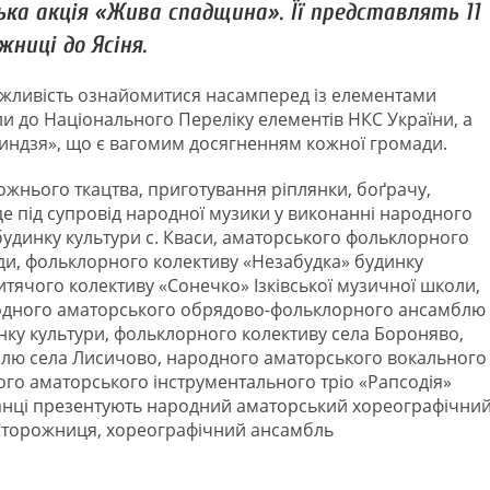
ка акція «Жива спадщина». Її представлять 11
ниці до Ясіня.
жливість ознайомитися насамперед із елементами
ли до Національного Переліку елементів НКС України, а
риндзя», що є вагомим досягненням кожної громади.
дожнього ткацтва, приготування ріплянки, боґрачу,
це під супровід народної музики у виконанні народного
будинку культури с. Кваси, аматорського фольклорного
ади, фольклорного колективу «Незабудка» будинку
тячого колективу «Сонечко» Ізківської музичної школи,
одного аматорського обрядово-фольклорного ансамблю
нку культури, фольклорного колективу села Бороняво,
лю села Лисичово, народного аматорського вокального
ого аматорського інструментального тріо «Рапсодія»
танці презентують народний аматорський хореографічни
 Сторожниця, хореографічний ансамбль