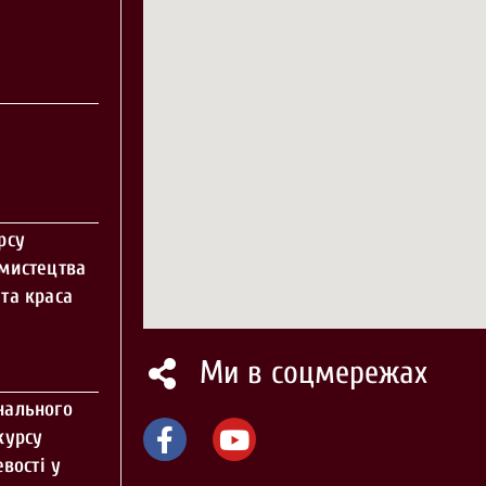
рсу
 мистецтва
та краса
Ми в соцмережах
нального
курсу
вості у