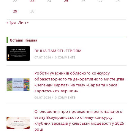
22
23
24
25
26
27
28
29
30
« Тра
Лип »
Останні Новини
ВІЧНА ПАМ’ЯТЬ ГЕРОЯМ
07.07.2026
/
0 COMMENTS
Роботи учасників обласного конкурсу
образотворчого та декоративного мистецтва
«Легенди Карпат» на тему «Барви та краса
Карпатських вершин»
06.07.2026
/
0 COMMENTS
Оголошення про проведення регіонального
етапу Всеукраїнського огляду-конкурсу
клубних закладів у сільській місцевості у 2026
році