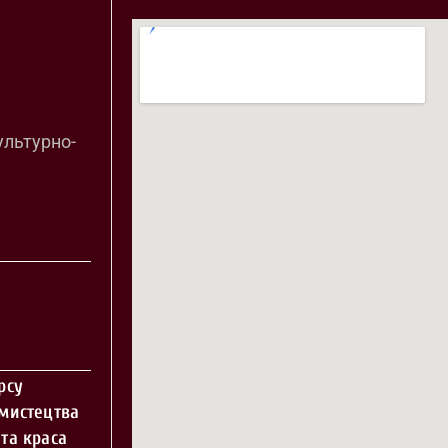
ультурно-
рсу
 мистецтва
та краса