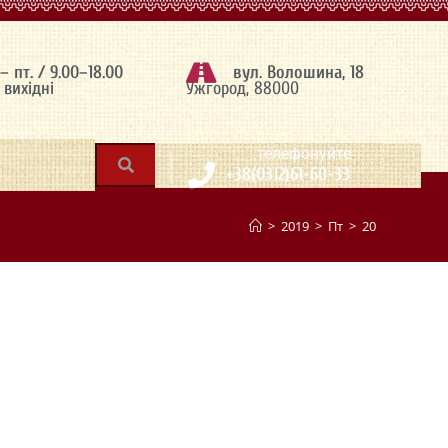
 – пт. / 9.00–18.00
вул. Волошина, 18
– вихідні
Ужгород, 88000
|
телефонуйте
+38(0312)61-60-33
>
2019
>
Пт
>
20