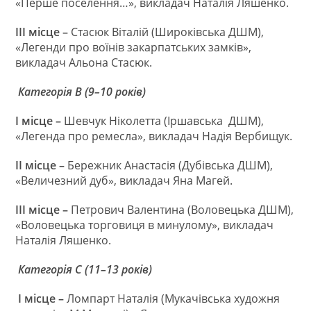
«Перше поселення…», викладач Наталія Ляшенко.
III
місце –
Стасюк Віталій (Широківська ДШМ),
«Легенди про воїнів закарпатських замків»,
викладач Альона Стасюк.
Категорія В (9–10 років)
I
місце –
Шевчук Ніколетта (Іршавська ДШМ),
«Легенда про ремесла», викладач Надія Вербищук.
II
місце
–
Бережник Анастасія (Дубівська ДШМ),
«Величезний дуб», викладач Яна Магей.
III
місце
–
Петрович Валентина (Воловецька ДШМ),
«Воловецька торговиця в минулому», викладач
Наталія Ляшенко.
Категорія С (11–13 років)
I
місце –
Ломпарт Наталія (Мукачівська художня