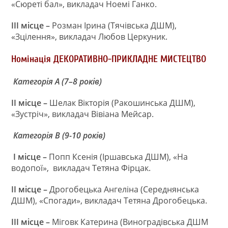
«Сюреті бал», викладач Ноемі Ганко.
III
місце –
Розман Ірина (Тячівська ДШМ),
«Зцілення», викладач Любов Церкуник.
Номінація
ДЕКОРАТИВНО-ПРИКЛАДНЕ МИСТЕЦТВО
Категорія А (7–8 років)
II
місце
–
Шелак Вікторія (Ракошинська ДШМ),
«Зустріч», викладач Вівіана Мейсар.
Категорія В (9-10 років)
I
місце –
Попп Ксенія (Іршавська ДШМ), «На
водопої»,
викладач Тетяна Фірцак.
II
місце –
Дрогобецька Ангеліна (Середнянська
ДШМ), «Спогади», викладач Тетяна Дрогобецька.
III
місце –
Міговк Катерина (Виноградівська ДШМ