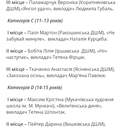
III
місце –
Паламарчук Вероніка (Коритнянівська
ДШМ),«Янгол удачі», викладач Людмила Губаль.
Категорія С (11–13 років)
I
місце –
Палл Мартон (Ракошинська ДШМ), «Не
забувай минуле», викладач Наталія Курцеба.
II
місце –
Бобіта Лілія (Іршавська ДШМ), «Ніч
наступає», викладач Тетяна Фірцак.
III
місце
–
Ткаченко Анастасія (Ясінянська ДШМ),
«Закохана осінь», викладач Мар’яна Павлюк.
Категорія
D
(14-15 років)
I
місце –
Максим Крістіна (Мукачівська художня
школа ім. М. Мункачі), «Велитенська диня»,
викладач Тетяна Шпонтак.
II
місце –
Пейтер Дарина (Вишківська ДШМ),