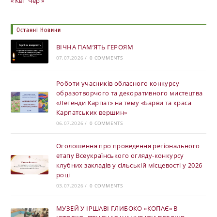
« Кві
Чер »
Останні Новини
ВІЧНА ПАМ’ЯТЬ ГЕРОЯМ
07.07.2026
/
0 COMMENTS
Роботи учасників обласного конкурсу
образотворчого та декоративного мистецтва
«Легенди Карпат» на тему «Барви та краса
Карпатських вершин»
06.07.2026
/
0 COMMENTS
Оголошення про проведення регіонального
етапу Всеукраїнського огляду-конкурсу
клубних закладів у сільській місцевості у 2026
році
03.07.2026
/
0 COMMENTS
МУЗЕЙ У ІРШАВІ ГЛИБОКО «КОПАЄ» В