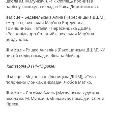
школа ім. М.Мункачі), «Як хлопець прочитав
чарівну книжку», викладач Раїса Дорожникова.
II
місце –
Бедевельська Аліна (Нересницька ДШМ ),
«Нерест», викладач Мар’яна Бордунова;
Томишинець Наталія (Нересницька ДШМ),
«Розповідь про Солоний», викладач Мар’яна
Бордунова.
III
місце –
Ряшко Ангеліна (Ракошинська ДШМ), «У
чистій воді», викладач Вівіана Мейсар.
Категорія
D
(1
4
–1
5
років)
II
місце
–
Біцков Іван (Ільницька ДШМ), «Село
полоненої Ілонки», викладач Любов Матіко.
III
місце
–
Логойда Адель (Мукачівська художня
школа ім. М. Мункачі), «Баламут», викладач Сергій
Кіреєв.