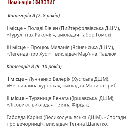
Номінація
ЖИВОПИС
Категорія А (7–8 років)
I
місце –
Поладі Вівієн (Пийтерфолвівська ДШМ),
«Турул птах Ракочія», викладач Габор Гомокі.
III
місце –
Процюк Меланія (Ясінянська ДШМ),
«Легенда про Хуст»,
викладач Мар’яна Павлюк.
Категорія В (9–10 років)
I
місце –
Лунченко Валерія (Хустська ДШМ),
«Незвичайна курочка», викладач Марина Гриб.
II
місце –
Туряниця Рената ((Іршавська ДШМ),
«Лісовик», викладач Тетяна Фірцак;
Габовда Каріна (Великолучківська ДШМ), «Спогади
про вечорниці», викладач Тетяна Шапетко.