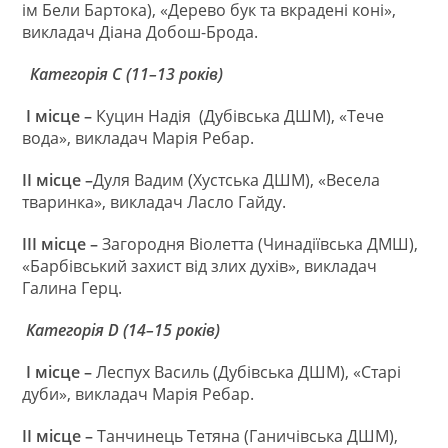
ім Бели Бартока), «Дерево бук та вкрадені коні»,
викладач Діана Добош-Брода.
Категорія С (11–13 років)
I
місце –
Куцин Надія (Дубівська ДШМ), «Тече
вода», викладач Марія Ребар.
II
місце –
Дуля Вадим (Хустська ДШМ), «Весела
тваринка», викладач Ласло Гайду.
III
місце –
Загородня Віолетта (Чинадіївська ДМШ),
«Барбівський захист від злих духів», викладач
Галина Герц.
Категорія
D
(1
4
–1
5
років)
I
місце –
Леспух Василь (Дубівська ДШМ), «Старі
дуби», викладач Марія Ребар.
II
місце
–
Танчинець Тетяна (Ганичівська ДШМ),