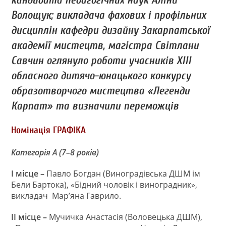
кандидата педагогічних наук Аліни
Волощук; викладача фахових і профільних
дисциплін кафедри дизайну Закарпатської
академії мистецтв, магістра Світлани
Савчин оглянуло роботи учасників ХІІІ
обласного дитячо-юнацького конкурсу
образотворчого мистецтва «Легенди
Карпат» та визначили переможців
Номінація ГРАФІКА
Категорія А (7–8 років)
I
місце –
Павло Богдан (Виноградівська ДШМ ім
Бели Бартока), «Бідний чоловік і виноградник»,
викладач Мар’яна Гаврило.
II
місце –
Мучичка Анастасія (Воловецька ДШМ),