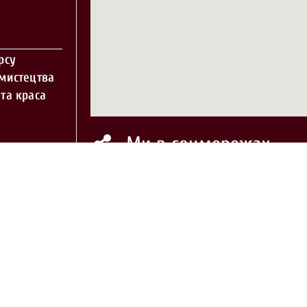
рсу
 мистецтва
та краса
Ми в соцмережах
нального
курсу
вості у
нтр культури»