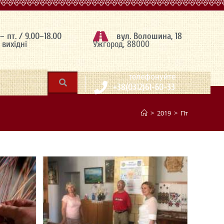
 – пт. / 9.00–18.00
вул. Волошина, 18
– вихідні
Ужгород, 88000
|
телефонуйте
+38(0312)61-60-33
>
2019
>
Пт