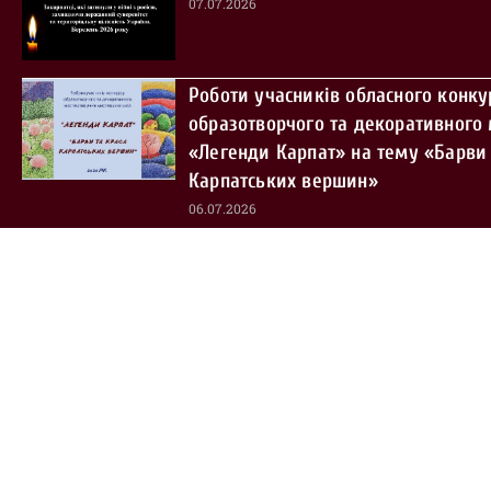
07.07.2026
Роботи учасників обласного конку
образотворчого та декоративного
«Легенди Карпат» на тему «Барви 
Карпатських вершин»
06.07.2026
Оголошення про проведення регіо
етапу Всеукраїнського огляду-кон
клубних закладів у сільській місце
2026 році
03.07.2026
Комунальний заклад «Обласний організаційно-методичний це
Закарпатської обласної ради © 2026 — усі права застережено