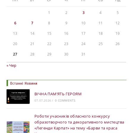
1
2
3
4
5
6
7
8
9
10
11
12
13
14
15
16
17
18
19
20
21
22
23
24
25
26
27
28
29
30
31
« Чер
Останні Новини
ВІЧНА ПАМ’ЯТЬ ГЕРОЯМ
07.07.2026
/
0 COMMENTS
Роботи учасників обласного конкурсу
образотворчого та декоративного мистецтва
«Легенди Карпат» на тему «Барви та краса