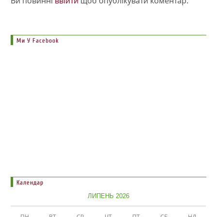
Ви повинні
ввійти
щоб опублікувати коментар.
Ми У Facebook
Календар
ЛИПЕНЬ 2026
ПН
ВТ
СР
ЧТ
ПТ
СБ
НД