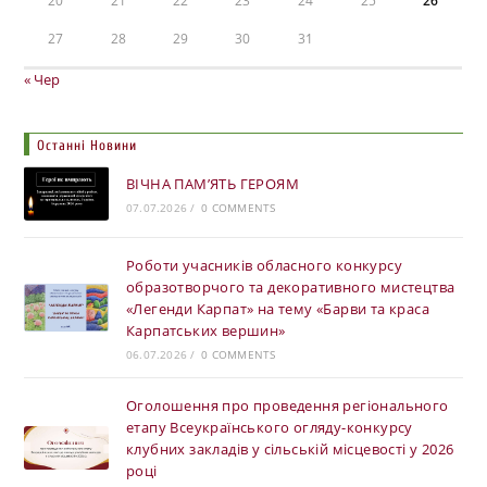
20
21
22
23
24
25
26
27
28
29
30
31
« Чер
Останні Новини
ВІЧНА ПАМ’ЯТЬ ГЕРОЯМ
07.07.2026
/
0 COMMENTS
Роботи учасників обласного конкурсу
образотворчого та декоративного мистецтва
«Легенди Карпат» на тему «Барви та краса
Карпатських вершин»
06.07.2026
/
0 COMMENTS
Оголошення про проведення регіонального
етапу Всеукраїнського огляду-конкурсу
клубних закладів у сільській місцевості у 2026
році