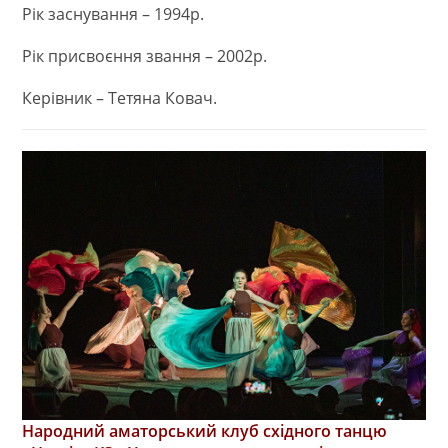
Рік заснування – 1994р.
Рік присвоєння звання – 2002р.
Керівник – Тетяна Ковач.
Народний аматорський клуб східного танцю