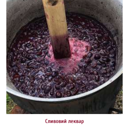
Сливовий леквар