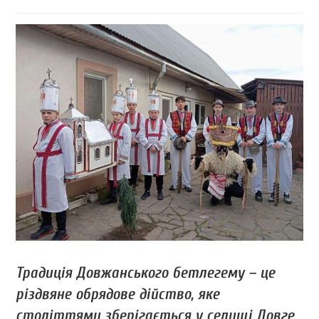
Традиція Довжанського бетлегему – це
різдвяне обрядове дійство, яке
століттями зберігається у селищі Довге