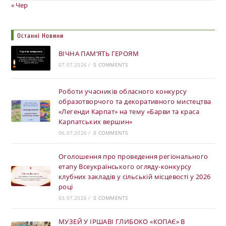
« Чер
Останні Новини
ВІЧНА ПАМ’ЯТЬ ГЕРОЯМ
07.07.2026
/
0 COMMENTS
Роботи учасників обласного конкурсу
образотворчого та декоративного мистецтва
«Легенди Карпат» на тему «Барви та краса
Карпатських вершин»
06.07.2026
/
0 COMMENTS
Оголошення про проведення регіонального
етапу Всеукраїнського огляду-конкурсу
клубних закладів у сільській місцевості у 2026
році
03.07.2026
/
0 COMMENTS
МУЗЕЙ У ІРШАВІ ГЛИБОКО «КОПАЄ» В