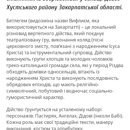
Хустського району Закарпатської області.
Бетлегем (видозміна назви Вифлиєм, яка
використовується на Закарпатті) – це локальний
різновид вертепного дійства, який поєднує
театралізовану гру, виконання коляд (пісні
церковного змісту, пов’язані з народженням Ісуса
Христа) та інструментальний супровід. Дійство
виконують групи хлопців та молодих чоловіків
греко-католицької громади села, які у період Різдва
обходять домівки односельців, вітають із
народженням Христа та виконують послідовність
обрядових епізодів, що мають релігійно-
символічний, побутовий і водночас соціально-
гумористичний характер.
Дійство ґрунтується на усталеному наборі
персонажів: Пастирях, Ангелах, Дідові (інколи Бабі).
Кожна роль має свої традиційні тексти, манеру
виконання, костюм та атрибутику.