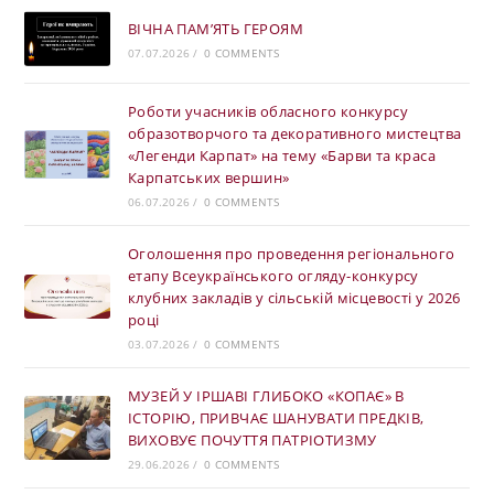
ВІЧНА ПАМ’ЯТЬ ГЕРОЯМ
07.07.2026
/
0 COMMENTS
Роботи учасників обласного конкурсу
образотворчого та декоративного мистецтва
«Легенди Карпат» на тему «Барви та краса
Карпатських вершин»
06.07.2026
/
0 COMMENTS
Оголошення про проведення регіонального
етапу Всеукраїнського огляду-конкурсу
клубних закладів у сільській місцевості у 2026
році
03.07.2026
/
0 COMMENTS
МУЗЕЙ У ІРШАВІ ГЛИБОКО «КОПАЄ» В
ІСТОРІЮ, ПРИВЧАЄ ШАНУВАТИ ПРЕДКІВ,
ВИХОВУЄ ПОЧУТТЯ ПАТРІОТИЗМУ
29.06.2026
/
0 COMMENTS