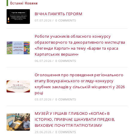
Останні Новини
ВІЧНА ПАМ’ЯТЬ ГЕРОЯМ
07.07.2026
/
0 COMMENTS
Роботи учасників обласного конкурсу
образотворчого та декоративного мистецтва
«Легенди Карпат» на тему «Барви та краса
Карпатських вершин»
06.07.2026
/
0 COMMENTS
Оголошення про проведення регіонального
етапу Всеукраїнського огляду-конкурсу
клубних закладів у сільській місцевості у 2026
році
03.07.2026
/
0 COMMENTS
МУЗЕЙ У ІРШАВІ ГЛИБОКО «КОПАЄ» В
ІСТОРІЮ, ПРИВЧАЄ ШАНУВАТИ ПРЕДКІВ,
ВИХОВУЄ ПОЧУТТЯ ПАТРІОТИЗМУ
29.06.2026
/
0 COMMENTS