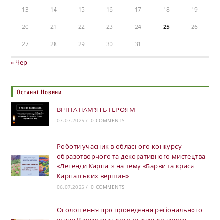
13
14
15
16
17
18
19
20
21
22
23
24
25
26
27
28
29
30
31
« Чер
Останні Новини
ВІЧНА ПАМ’ЯТЬ ГЕРОЯМ
07.07.2026
/
0 COMMENTS
Роботи учасників обласного конкурсу
образотворчого та декоративного мистецтва
«Легенди Карпат» на тему «Барви та краса
Карпатських вершин»
06.07.2026
/
0 COMMENTS
Оголошення про проведення регіонального
етапу Всеукраїнського огляду-конкурсу