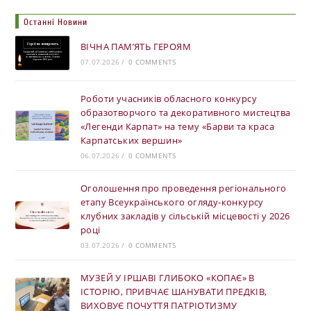
Останні Новини
ВІЧНА ПАМ’ЯТЬ ГЕРОЯМ
07.07.2026
/
0 COMMENTS
Роботи учасників обласного конкурсу
образотворчого та декоративного мистецтва
«Легенди Карпат» на тему «Барви та краса
Карпатських вершин»
06.07.2026
/
0 COMMENTS
Оголошення про проведення регіонального
етапу Всеукраїнського огляду-конкурсу
клубних закладів у сільській місцевості у 2026
році
03.07.2026
/
0 COMMENTS
МУЗЕЙ У ІРШАВІ ГЛИБОКО «КОПАЄ» В
ІСТОРІЮ, ПРИВЧАЄ ШАНУВАТИ ПРЕДКІВ,
ВИХОВУЄ ПОЧУТТЯ ПАТРІОТИЗМУ