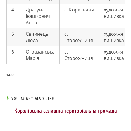
4
Драгун-
с. Коритняни
художня
Івашкович
вишивка
Анна
5
Євчинець
с.
художня
Люда
Сторожниця
вишивка
6
Огразанська
с.
художня
Марія
Сторожниця
вишивка
TAGS:
YOU MIGHT ALSO LIKE
Королівська селищна територіальна громада