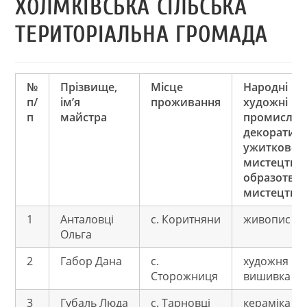
ХОЛМКІВСЬКА СІЛЬСЬКА
ТЕРИТОРІАЛЬНА ГРОМАДА
№
Прізвище,
Місце
Народні
п/
ім’я
проживання
художні
п
майстра
промисли,
декоративн
ужиткове
мистецтво,
образотво
мистецтво
1
Анталовці
с. Коритняни
живопис
Ольга
2
Габор Дана
с.
художня
Сторожниця
вишивка
3
Губаль Люда
с. Тарновці
кераміка