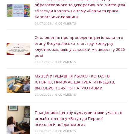
образотворчого та декоративного мистецтва
«Легенди Карпат» на тему «Барви та краса
Карпатських вершин»
06.07.2026
/
0 COMMENTS
Оголошення про проведення регіонального
етапу Всеукраїнського огляду-конкурсу
клубних закладів у сільській місцевості у 2026
році
03.07.2026
/
0 COMMENTS
МУЗЕЙ У ІРШАВІ ГЛИБОКО «КОПАЄ» В
ІСТОРІЮ, ПРИВЧАЄ ШАНУВАТИ ПРЕДКІВ,
ВИХОВУЄ ПОЧУТТЯ ПАТРІОТИЗМУ
29.06.2026
/
0 COMMENTS
Працівники Центру культури взяли участь в
онлайн-тренінгу «Вступ до Першої
психологічної допомоги»
25.06.2026
/
0 COMMENTS