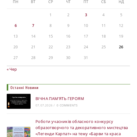
ПН
ВТ
СР
ЧТ
ПТ
СБ
НД
1
2
3
4
5
6
7
8
9
10
11
12
13
14
15
16
17
18
19
20
21
22
23
24
25
26
27
28
29
30
31
« Чер
Останні Новини
ВІЧНА ПАМ’ЯТЬ ГЕРОЯМ
07.07.2026
/
0 COMMENTS
Роботи учасників обласного конкурсу
образотворчого та декоративного мистецтва
«Легенди Карпат» на тему «Барви та краса