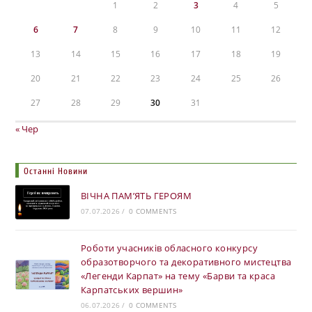
1
2
3
4
5
6
7
8
9
10
11
12
13
14
15
16
17
18
19
20
21
22
23
24
25
26
27
28
29
30
31
« Чер
Останні Новини
ВІЧНА ПАМ’ЯТЬ ГЕРОЯМ
07.07.2026
/
0 COMMENTS
Роботи учасників обласного конкурсу
образотворчого та декоративного мистецтва
«Легенди Карпат» на тему «Барви та краса
Карпатських вершин»
06.07.2026
/
0 COMMENTS