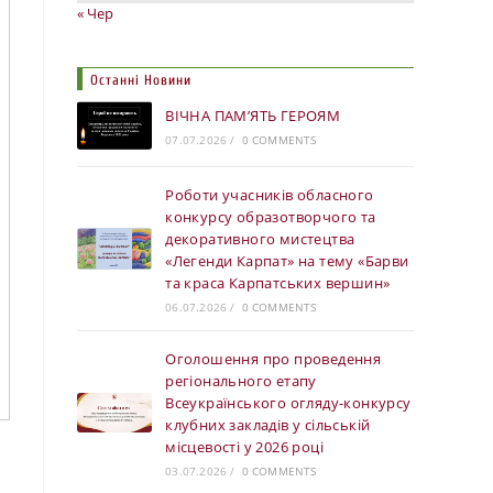
« Чер
Останні Новини
ВІЧНА ПАМ’ЯТЬ ГЕРОЯМ
07.07.2026
/
0 COMMENTS
Роботи учасників обласного
конкурсу образотворчого та
декоративного мистецтва
«Легенди Карпат» на тему «Барви
та краса Карпатських вершин»
06.07.2026
/
0 COMMENTS
Оголошення про проведення
регіонального етапу
Всеукраїнського огляду-конкурсу
клубних закладів у сільській
місцевості у 2026 році
03.07.2026
/
0 COMMENTS