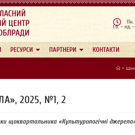
ЛАСНИЙ
ИЙ ЦЕНТР
Пн.
Сб. – нд. 
 ОБЛРАДИ
И
РЕСУРСИ
ПАРТНЕРИ
КОНТАКТИ
>
Щокв
», 2025, №1, 2
ски щоквартальника «Культурологічні джерела