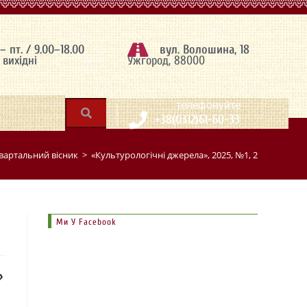
 – пт. / 9.00–18.00
вул. Волошина, 18
– вихідні
Ужгород, 88000
|
телефонуйте
+38(0312)61-60-33
артальний вісник
>
«Культурологічні джерела», 2025, №1, 2
Ми У Facebook
»