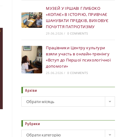
МУЗЕЙ У ІРШАВІ ГЛИБОКО
«КОПАЄ» В ІСТОРІЮ, ПРИВЧАЄ
ШАНУВАТИ ПРЕДКІВ, ВИХОВУЄ
ПОЧУТТЯ ПАТРІОТИЗМУ
29.06.2026
/
0 COMMENTS
Працівники Центру культури
взяли участь в онлайн-тренінгу
«Вступ до Першої психологічної
допомоги»
25.06.2026
/
0 COMMENTS
Архіви
Обрати місяць
Рубрики
Обрати категорію