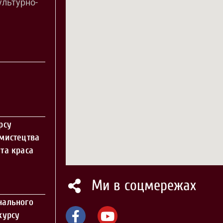
ультурно-
рсу
 мистецтва
та краса
Ми в соцмережах
нального
курсу